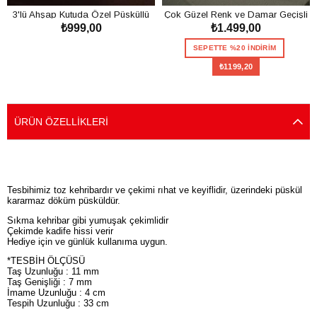
3'lü Ahşap Kutuda Özel Püsküllü
Çok Güzel Renk ve Damar Geçişli
₺999,00
₺1.499,00
Toz Kehribar Tesbih Seti
Toz Kehribar Tesbih
SEPETE EKLE
SEPETTE %20 İNDİRİM
₺1199,20
SEPETE EKLE
ÜRÜN ÖZELLIKLERI
Tesbihimiz toz kehribardır ve çekimi rıhat ve keyiflidir, üzerindeki püskül
kararmaz döküm püsküldür.
Sıkma kehribar gibi yumuşak çekimlidir
Çekimde kadife hissi verir
Hediye için ve günlük kullanıma uygun.
*TESBİH ÖLÇÜSÜ
Taş Uzunluğu : 11 mm
Taş Genişliği : 7 mm
İmame Uzunluğu : 4 cm
Tespih Uzunluğu : 33 cm