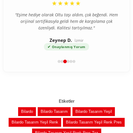
“
“
★★★★★
★★★★★
"İlk defa internetten tesbih aldım ve tereddütlerim vardı
"Eşime hediye olarak Oltu taşı aldım, çok beğendi. Hem
ama ürün beklediğimden çok daha kaliteli çıktı. Gümüş
orijinal sertifikasıyla geldi hem de kargolama çok
özenliydi. Kalitesi tartışılmaz."
püskül detayı harika."
Zeynep D.
Ahmet T.
Bursa
İzmir
✔
✔
Onaylanmış Yorum
Onaylanmış Yorum
Etiketler
Bilardo
Bilardo Tasarım
Bilardo Tasarım Yeşil
Bilardo Tasarım Yeşil Renk
Bilardo Tasarım Yeşil Renk Pres
Bilardo Tasarım Yeşil Renk Pres Toz