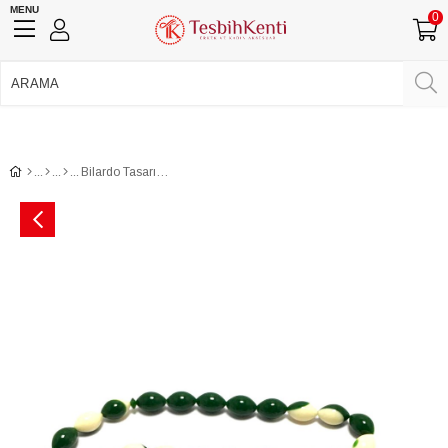
MENU
0
750 TL Üzeri Ücretsiz Kargo
•
Güvenli Ödeme
Üye Girişi
Üye Ol
Facebook İle Bağlan
Google İle Bağlan
Bilardo Tasarım Yeşil Renk Pres Toz