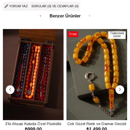
YORUM YAZ
SORULAR (0) VE CEVAPLAR (0)
Benzer Ürünler
Tükenmek
Fırsat
üzere
Ürünü
3'lü Ahşap Kutuda Özel Püsküllü
Çok Güzel Renk ve Damar Geçişli
₺999,00
₺1.499,00
Toz Kehribar Tesbih Seti
Toz Kehribar Tesbih