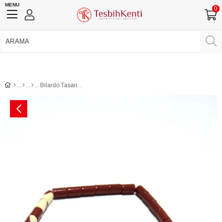
MENU
0
750 TL Üzeri Ücretsiz Kargo
•
Güvenli Ödeme
Üye Girişi
Üye Ol
Facebook İle Bağlan
Google İle Bağlan
Bilardo Tasarım Kırmızı Renk Toz Kehribar