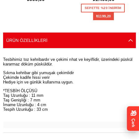
SEPETE EKLE
SEPETTE %20 İNDİRİM
₺1199,20
SEPETE EKLE
ÜRÜN ÖZELLIKLERI
Tesbihimiz toz kehribardır ve çekimi rıhat ve keyiflidir, üzerindeki püskül
kararmaz döküm püsküldür.
Sıkma kehribar gibi yumuşak çekimlidir
Çekimde kadife hissi verir
Hediye için ve günlük kullanıma uygun.
*TESBİH ÖLÇÜSÜ
Taş Uzunluğu : 11 mm
Taş Genişliği : 7 mm
İmame Uzunluğu : 4 cm
Tespih Uzunluğu : 33 cm
🎁
Çark