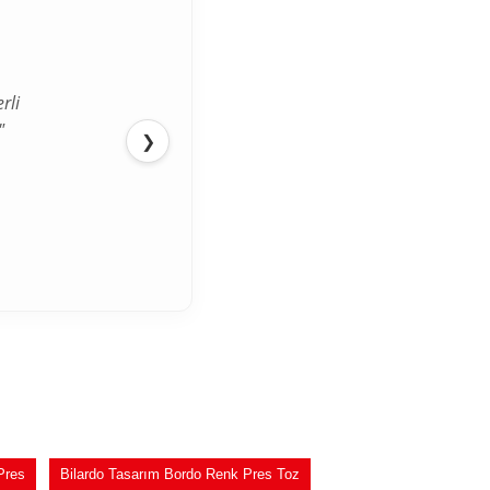
rli
"
❯
Pres
Bilardo Tasarım Bordo Renk Pres Toz