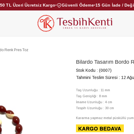
50 TL Üzeri Ücretsiz Kargo
•
Güvenli Ödeme
•
15 Gün İade / Değ
KEHRİBAR TESBİHLER
KUKA TESBİHLER
TOZ KE
KAMPANYALAR
DİĞER KATEGORİLER
rdo Renk Pres Toz
Bilardo Tasarım Bordo 
Stok Kodu
(0007)
Tahmini Teslim Süresi
:
12 Ağ
Taş Uzunluğu : 11 mm
Taş Genişliği : 8 mm
İmame Uzunluğu : 4 c
Tespih Uzunluğu : 30 cm
Kararma yapmaz metal püsküllü yumuşak