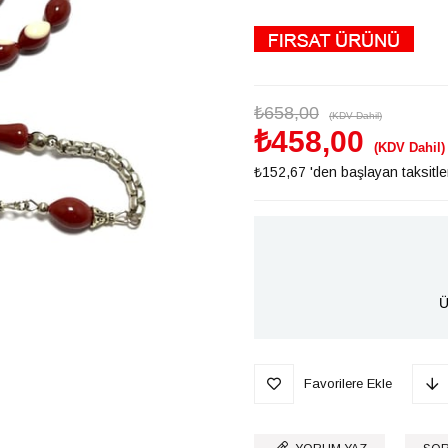
₺658,00
(KDV Dahil)
₺458,00
(KDV Dahil)
₺152,67
'den başlayan taksitle
Ü
Favorilere Ekle