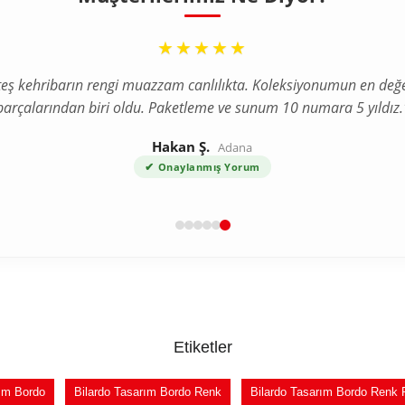
“
★★★★★
teş kehribarın rengi muazzam canlılıkta. Koleksiyonumun en değe
parçalarından biri oldu. Paketleme ve sunum 10 numara 5 yıldız.
Hakan Ş.
Adana
✔
Onaylanmış Yorum
Etiketler
rım Bordo
Bilardo Tasarım Bordo Renk
Bilardo Tasarım Bordo Renk 