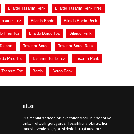
Bilardo Tasarım Renk
Bilardo Tasarım Renk Pres
 Tasarım Toz
Bilardo Bordo
Bilardo Bordo Renk
do Pres Toz
Bilardo Bordo Toz
Bilardo Renk
Tasarım
Tasarım Bordo
Tasarım Bordo Renk
rdo Pres Toz
Tasarım Bordo Toz
Tasarım Renk
Tasarım Toz
Bordo
Bordo Renk
BİLGİ
Biz tesbihi sadece bir aksesuar değil, bir sanat ve
anlam olarak görüyoruz. Tesbihkenti olarak, her
taneyi özenle seçiyor, sizlerle buluşturuyoruz.