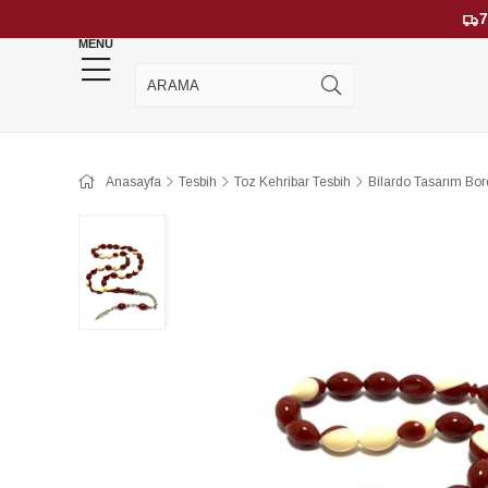
7
MENU
YENİ GELENLER
ÇOK SATANLAR
Anasayfa
Tesbih
Toz Kehribar Tesbih
Bilardo Tasarım Bo