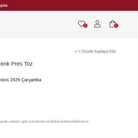
işim
HRİBAR TESBİHLER
TÜM TESBİHLER
0
0
< < Önceki Sayfaya Dön
Renk Pres Toz
ustos 2026 Çarşamba
m
 çekimli, gün içerisinde rıhatlıkla kullanılabilirsiniz..