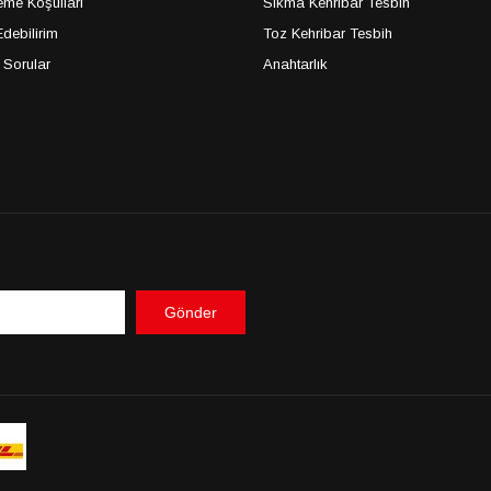
me Koşulları
Sıkma Kehribar Tesbih
debilirim
Toz Kehribar Tesbih
 Sorular
Anahtarlık
Gönder