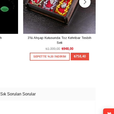
ih
3'lü Ahşap Kutusunda Toz Kehribar Tesbih
Usta İ
Seti
₺1.399,00
₺948,00
₺758,40
SEPETTE %20 İNDİRİM
S
×
Size Özel
SEPETE EKLE
zel indirim veya hediye
Sık Sorulan Sorular
anya. Kazanılan kodlar
ıdır.