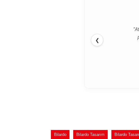
"A
❮
Bilardo
Bilardo Tasarım
Bilardo Tasa