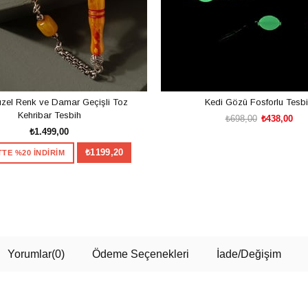
zel Renk ve Damar Geçişli Toz
Kedi Gözü Fosforlu Tesb
Kehribar Tesbih
₺698,00
₺438,00
₺1.499,00
₺1199,20
TE %20 İNDİRİM
SEPETE EKLE
TesbihKenti'nden 
Hediye
SEPETE EKLE
Çarkı çevirin, alışverişinize ö
fırsatınızı hemen kazanın.
100TL
Yorumlar
(0)
Ödeme Seçenekleri
İade/Değişim
Sınırlı sayıda kişiye özel kamp
kullanım adedi ve stoklarla sınırl