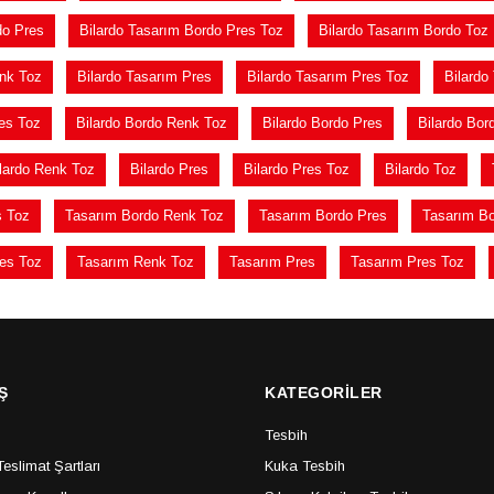
do Pres
Bilardo Tasarım Bordo Pres Toz
Bilardo Tasarım Bordo Toz
enk Toz
Bilardo Tasarım Pres
Bilardo Tasarım Pres Toz
Bilardo
es Toz
Bilardo Bordo Renk Toz
Bilardo Bordo Pres
Bilardo Bor
lardo Renk Toz
Bilardo Pres
Bilardo Pres Toz
Bilardo Toz
s Toz
Tasarım Bordo Renk Toz
Tasarım Bordo Pres
Tasarım Bo
es Toz
Tasarım Renk Toz
Tasarım Pres
Tasarım Pres Toz
Ş
KATEGORİLER
Tesbih
slimat Şartları
Kuka Tesbih