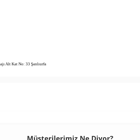
150TL
Tanıtım, pazarlama ve kampanya bil
Bilgilendirme Metni
'ni okudum, o
250TL
Kişisel verilerimin
KVKK Aydınlatm
işlenmesini kabul ediyorum.
jı Alt Kat No: 33 Şanlıurfa
Çevir K
Müşterilerimiz Ne Diyor?