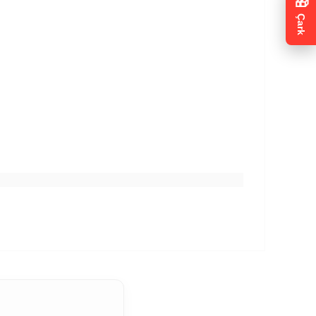
gilendirmeleri için
ETK
nay veriyorum.
a Metni
kapsamında
azan