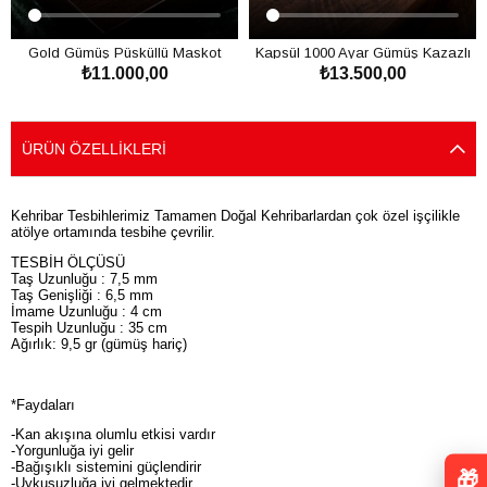
Gold Gümüş Püsküllü Maskot
Kapsül 1000 Ayar Gümüş Kazazlı
₺11.000,00
₺13.500,00
Kaya Damla Kehribar Tesbih
Damla Kehribar Tesbih
SEPETE EKLE
SEPETE EKLE
ÜRÜN ÖZELLIKLERI
Kehribar Tesbihlerimiz Tamamen Doğal Kehribarlardan çok özel işçilikle
atölye ortamında tesbihe çevrilir.
TESBİH ÖLÇÜSÜ
Taş Uzunluğu : 7,5 mm
Taş Genişliği : 6,5 mm
İmame Uzunluğu : 4 cm
Tespih Uzunluğu : 35 cm
Ağırlık: 9,5 gr (gümüş hariç)
*Faydaları
-Kan akışına olumlu etkisi vardır
-Yorgunluğa iyi gelir
-Bağışıklı sistemini güçlendirir
🎁
-Uykusuzluğa iyi gelmektedir.