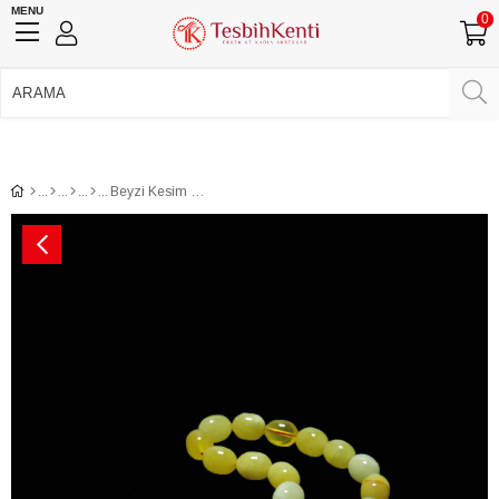
MENU
0
750 TL Üzeri Ücretsiz Kargo
•
Güvenli Ödeme
Üye Girişi
Üye Ol
Facebook İle Bağlan
Google İle Bağlan
Beyzi Kesim Sistemli Damla Kehribar