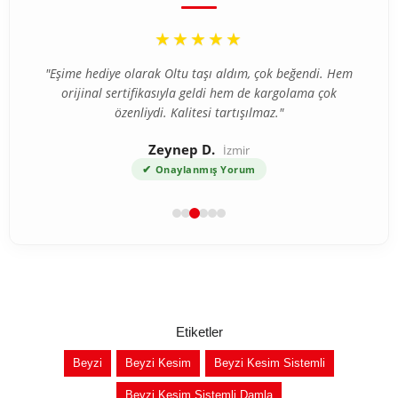
“
★★★★★
"Eşime hediye olarak Oltu taşı aldım, çok beğendi. Hem
orijinal sertifikasıyla geldi hem de kargolama çok
özenliydi. Kalitesi tartışılmaz."
Zeynep D.
İzmir
✔
Onaylanmış Yorum
Etiketler
Beyzi
Beyzi Kesim
Beyzi Kesim Sistemli
Beyzi Kesim Sistemli Damla