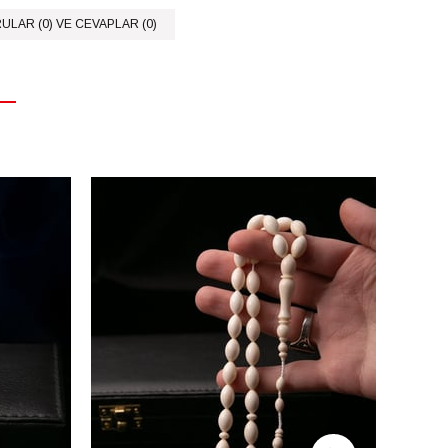
ULAR (0) VE CEVAPLAR (0)
%14
İndirim
%14İnd