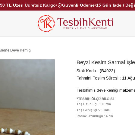
50 TL Üzeri Ücretsiz Kargo
•
Güvenli Ödeme
•
15 Gün İade / Değ
KEHRİBAR TESBİHLER
KUKA TESBİHLER
TOZ KE
KAMPANYALAR
DİĞER KATEGORİLER
İşleme Deve Kemiği
Beyzi Kesim Sarmal İşl
Stok Kodu
(B4023)
Tahmini Teslim Süresi
:
11 Ağu
Tesbihimiz deve kemiği malzemede
*TESBİH ÖLÇÜ BİLGİSİ
Taş Uzunluğu : 11 mm
Taş Genişliği :7,5 mm
İmame Uzunluğu : 4 cm