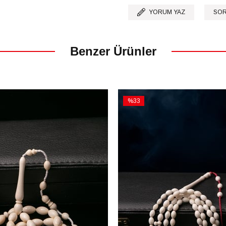
YORUM YAZ
SOR
Benzer Ürünler
%33
İndirim
%33İndirim