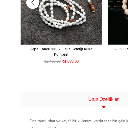
Arpa Taneli 99'luk Deve Kemiği Kuka
23.5 GR
Kombinli
₺2.499,00
₺1.699,00
SEPETE EKLE
Ürün Özellikleri
Orta taneli rıhat ve keyifli bir kullanımı vardır tesbihin ç