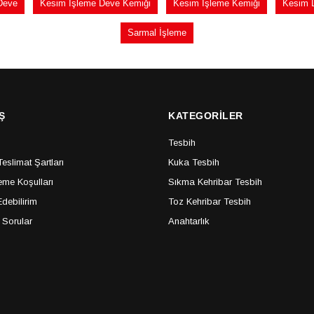
Deve
Kesim İşleme Deve Kemiği
Kesim İşleme Kemiği
Kesim 
Sarmal İşleme
Ş
KATEGORİLER
Tesbih
slimat Şartları
Kuka Tesbih
me Koşulları
Sıkma Kehribar Tesbih
debilirim
Toz Kehribar Tesbih
 Sorular
Anahtarlık