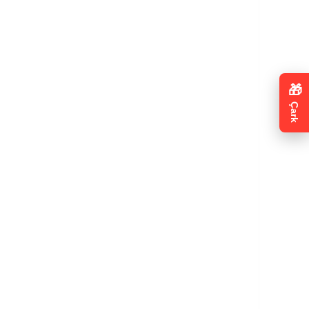
🎁
Çark