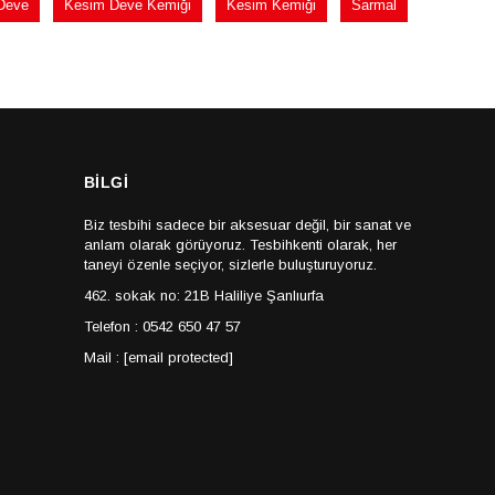
Deve
Kesim Deve Kemiği
Kesim Kemiği
Sarmal
BİLGİ
Biz tesbihi sadece bir aksesuar değil, bir sanat ve
anlam olarak görüyoruz. Tesbihkenti olarak, her
taneyi özenle seçiyor, sizlerle buluşturuyoruz.
462. sokak no: 21B Haliliye Şanlıurfa
Telefon : 0542 650 47 57
Mail :
[email protected]