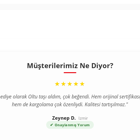
Müşterilerimiz Ne Diyor?
“
“
★★★★★
★★★★★
ediye olarak Oltu taşı aldım, çok beğendi. Hem orijinal sertifikası
a internetten tesbih aldım ve tereddütlerim vardı ama ürün bekl
hem de kargolama çok özenliydi. Kalitesi tartışılmaz."
çok daha kaliteli çıktı. Gümüş püskül detayı harika."
Zeynep D.
Ahmet T.
Bursa
İzmir
✔
✔
Onaylanmış Yorum
Onaylanmış Yorum