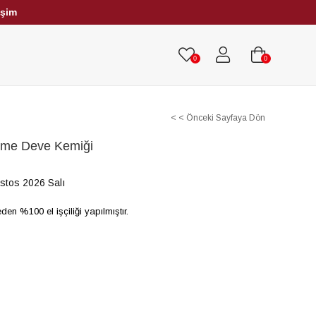
işim
HRİBAR TESBİHLER
TÜM TESBİHLER
0
0
< < Önceki Sayfaya Dön
eme Deve Kemiği
stos 2026 Salı
n %100 el işçiliği yapılmıştır.