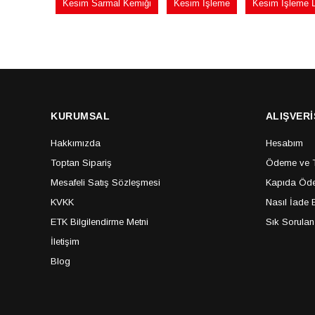
Kesim Sarmal Kemiği
Kesim İşleme
Kesim İşleme 
KURUMSAL
ALIŞVERİ
Hakkımızda
Hesabım
Toptan Sipariş
Ödeme ve Te
Mesafeli Satış Sözleşmesi
Kapıda Öde
KVKK
Nasıl İade E
ETK Bilgilendirme Metni
Sık Sorulan
İletişim
Blog