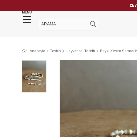
7
MENU
YENİ GELENLER
ÇOK SATANLAR
Anasayfa
Tesbih
Hayvansal Tesbih
Beyzi Kesim Sarmal 