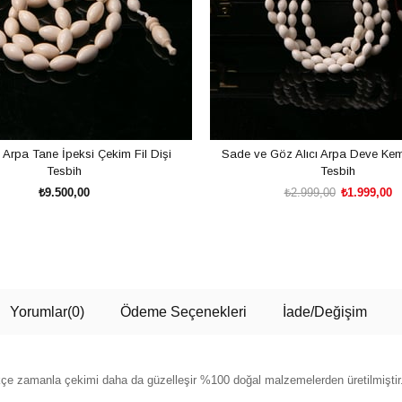
 Arpa Tane İpeksi Çekim Fil Dişi
Sade ve Göz Alıcı Arpa Deve Kem
Tesbih
Tesbih
₺9.500,00
₺2.999,00
₺1.999,00
SEPETE EKLE
SEPETE EKLE
Yorumlar
(0)
Ödeme Seçenekleri
İade/Değişim
ektikçe zamanla çekimi daha da güzelleşir %100 doğal malzemelerden üretilmiştir