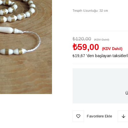
Tespih Uzunluğu :32 cm
₺120,00
(KDV Dahil)
₺59,00
(KDV Dahil)
₺19,67
'den başlayan taksitler
Ü
Favorilere Ekle