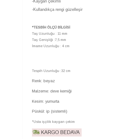
-Kaygan çekimli
-Kullandıkça rengi güzelleşir
*TESBİH ÖLÇÜ BİLGİSİ
Taş Uzunluğu : 11 mm
Taş Genişliği :7,5 mm
İmame Uzunluğu : 4 cm
Tespih Uzunluğu :32 cm
Renk: beyaz
Malzeme: deve kemiği
Kesim: yumurta
Püskül: ip (sistemli)
*Usta işçilik kaygan çekim