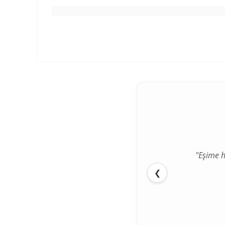
"Eşime h
"İlk def
❮