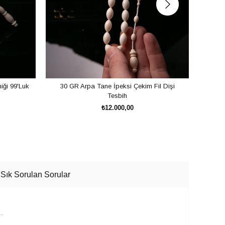
iği 99'Luk
30 GR Arpa Tane İpeksi Çekim Fil Dişi
Sıra 
Tesbih
₺12.000,00
SEPETE EKLE
Sık Sorulan Sorular
..