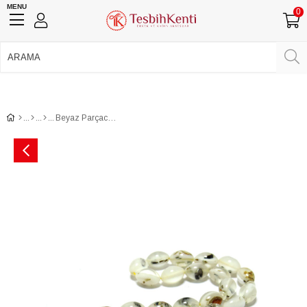
MENU
0
750 TL Üzeri Ücretsiz Kargo
•
Güvenli Ödeme
Üye Girişi
Üye Ol
Facebook İle Bağlan
Google İle Bağlan
Beyaz Parçacıklı Toz Kehribar Tesbih