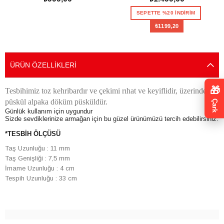
SEPETE EKLE
SEPETTE %20 İNDİRİM
₺1199,20
SEPETE EKLE
ÜRÜN ÖZELLIKLERI
🎁
Tesbihimiz toz kehribardır ve çekimi rıhat ve keyiflidir, üzerindeki
püskül alpaka döküm püsküldür.
Çark
Günlük kullanım için uygundur
Sizde sevdiklerinize armağan için bu güzel ürünümüzü tercih edebilirsiniz.
*TESBİH ÖLÇÜSÜ
Taş Uzunluğu : 11 mm
Taş Genişliği : 7,5 mm
İmame Uzunluğu : 4 cm
Tespih Uzunluğu : 33 cm