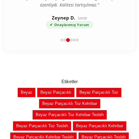
özenliydi. Kalitesi tartışılmaz."
Zeynep D.
İzmir
✔
Onaylanmış Yorum
Etiketler
Beyaz
Beyaz Parçacıklı
Beyaz Parçacıklı Toz
Beyaz Parçacıklı Toz Kehribar
Beyaz Parçacıklı Toz Kehribar Tesbih
Beyaz Parçacıklı Toz Tesbih
Beyaz Parçacıklı Kehribar
Beyaz Parçacıklı Kehribar Tesbih
Beyaz Parçacıklı Tesbih