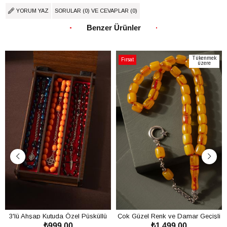
YORUM YAZ
SORULAR (0) VE CEVAPLAR (0)
Benzer Ürünler
Tükenmek
Fırsat
üzere
Ürünü
3'lü Ahşap Kutuda Özel Püsküllü
Çok Güzel Renk ve Damar Geçişli
₺999,00
₺1.499,00
Toz Kehribar Tesbih Seti
Toz Kehribar Tesbih