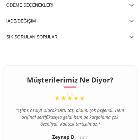
ÖDEME SEÇENEKLERI
İADE/DEĞIŞIM
SIK SORULAN SORULAR
Müşterilerimiz Ne Diyor?
“
“
★★★★★
★★★★★
"İlk defa internetten tesbih aldım ve tereddütlerim vardı
"Eşime hediye olarak Oltu taşı aldım, çok beğendi. Hem
ama ürün beklediğimden çok daha kaliteli çıktı. Gümüş
orijinal sertifikasıyla geldi hem de kargolama çok
özenliydi. Kalitesi tartışılmaz."
püskül detayı harika."
Zeynep D.
Ahmet T.
Bursa
İzmir