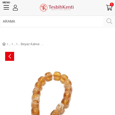
MENU
0
750 TL Üzeri Ücretsiz Kargo
•
Güvenli Ödeme
Üye Girişi
Üye Ol
Facebook İle Bağlan
Google İle Bağlan
Beyaz Kahve renkli 17 lik Efe Tesbih