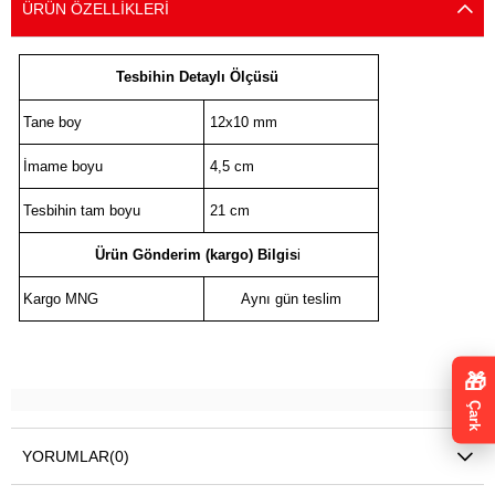
ÜRÜN ÖZELLIKLERI
Tesbihin Detaylı Ölçüsü
Tane boy
12x10 mm
İmame boyu
4,5 cm
Tesbihin tam boyu
21 cm
Ürün Gönderim (kargo) Bilgis
i
Kargo MNG
Aynı gün teslim
🎁
Çark
YORUMLAR
(0)