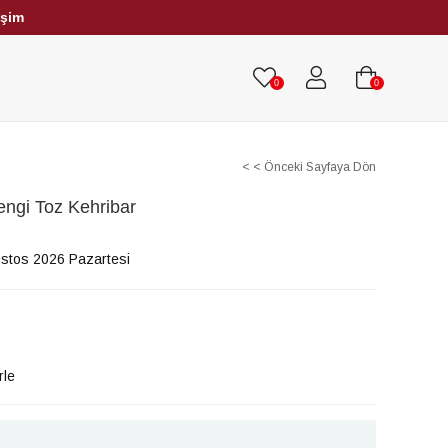
işim
HRİBAR TESBİHLER
TÜM TESBİHLER
0
0
< < Önceki Sayfaya Dön
ngi Toz Kehribar
stos 2026 Pazartesi
rle