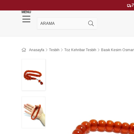
7
MENU
YENİ GELENLER
ÇOK SATANLAR
Anasayfa
Tesbih
Toz Kehribar Tesbih
Basık Kesim Osmanl