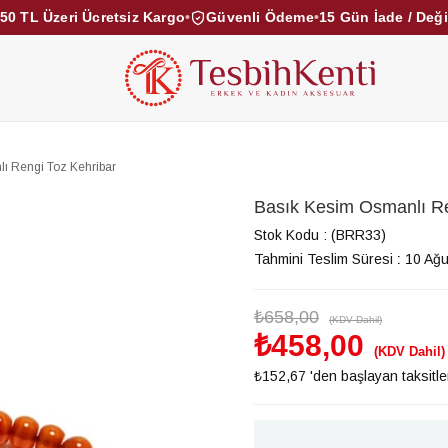
50 TL Üzeri Ücretsiz Kargo
•
Güvenli Ödeme
•
15 Gün İade / Değ
KEHRİBAR TESBİHLER
KUKA TESBİHLER
TOZ KE
KAMPANYALAR
DİĞER KATEGORİLER
ı Rengi Toz Kehribar
Basık Kesim Osmanlı Re
Stok Kodu
(BRR33)
Tahmini Teslim Süresi
:
10 Ağu
₺658,00
(KDV Dahil)
₺458,00
(KDV Dahil)
₺152,67
'den başlayan taksitle