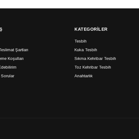
Ş
KATEGORİLER
Tesbih
slimat Şartları
Kuka Tesbih
me Koşulları
Sıkma Kehribar Tesbih
debilirim
Toz Kehribar Tesbih
 Sorular
Anahtarlık