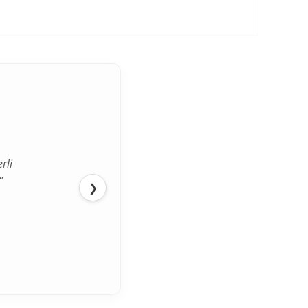
tok duruşu
rli
"
❯