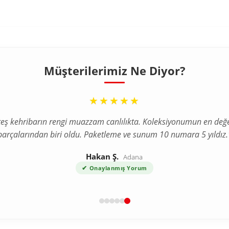
Müşterilerimiz Ne Diyor?
“
“
★★★★★
★★★★★
erim hızlı ulaştı, kalite mükemmel. Tesbihin elde bıraktığı his ve 
teş kehribarın rengi muazzam canlılıkta. Koleksiyonumun en değe
parçalarından biri oldu. Paketleme ve sunum 10 numara 5 yıldız.
gerçekten harika. Hediye paketi için de teşekkürler."
Ayşe K.
Hakan Ş.
İstanbul
Adana
✔
✔
Onaylanmış Yorum
Onaylanmış Yorum