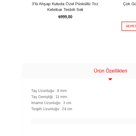
3'lü Ahşap Kutuda Özel Püsküllü Toz
Çok Gü
Kehribar Tesbih Seti
₺999,00
SEPET
SEPETE EKLE
Ürün Özellikleri
Taş Uzunluğu : 8 mm
Taş Genişliği : 11 mm
İmame Uzunluğu : 3 cm
Tespih Uzunluğu : 24 cm