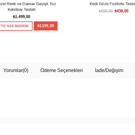
zel Renk ve Damar Geçişli Toz
Kedi Gözü Fosforlu Tesb
Kehribar Tesbih
₺698,00
₺438,00
₺1.499,00
₺1199,20
TE %20 İNDİRİM
SEPETE EKLE
SEPETE EKLE
Yorumlar
(0)
Ödeme Seçenekleri
İade/Değişim