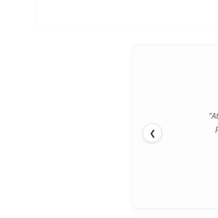
"Siparişl
"A
❮