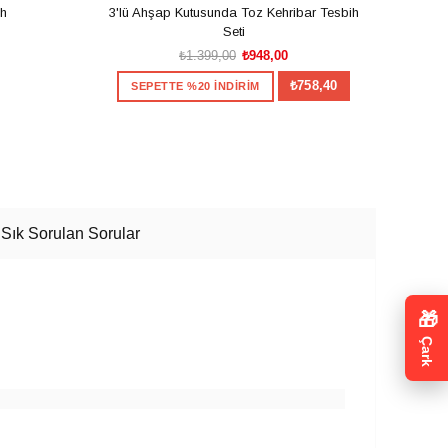
ih
3'lü Ahşap Kutusunda Toz Kehribar Tesbih
Usta İ
Seti
₺1.399,00
₺948,00
₺758,40
SEPETTE %20 İNDİRİM
S
SEPETE EKLE
Sık Sorulan Sorular
🎁
Çark