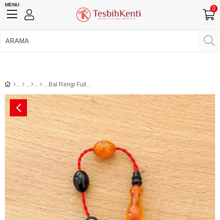
MENU
0
750 TL Üzeri Ücretsiz Kargo
•
Güvenli Ödeme
Üye Girişi
Üye Ol
Facebook İle Bağlan
Google İle Bağlan
Bal Rengi Full Hareli Damar Usta İşçilik Sıkma Kehribar Tesbih