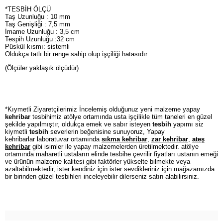
*TESBİH ÖLÇÜ
Taş Uzunluğu : 10 mm
Taş Genişliği : 7,5 mm
İmame Uzunluğu : 3,5 cm
Tespih Uzunluğu :32 cm
Püskül kısmı: sistemli
Oldukça tatlı bir renge sahip olup işçiliği hatasıdır..
(Ölçüler yaklaşık ölçüdür)
*Kıymetli Ziyaretçilerimiz İncelemiş olduğunuz yeni malzeme yapay
kehribar
tesbihimiz atölye ortamında usta işçilikle tüm taneleri en güzel
şekilde yapılmıştır, oldukça emek ve sabır isteyen
tesbih
yapımı siz
kiymetli
tesbih
severlerin beğenisine sunuyoruz, Yapay
kehribarlar laboratuvar ortamında
sıkma kehribar
,
zar kehribar
,
ateş
kehribar
gibi isimler ile yapay malzemelerden üretilmektedir. atölye
ortamında maharetli ustaların elinde tesbihe çevrilir fiyatları ustanın emeği
ve ürünün malzeme kalitesi gibi faktörler yükselte bilmekte veya
azaltabilmektedir, ister kendiniz için ister sevdikleriniz için mağazamızda
bir birinden güzel tesbihleri inceleyebilir dilerseniz satın alabilirsiniz.