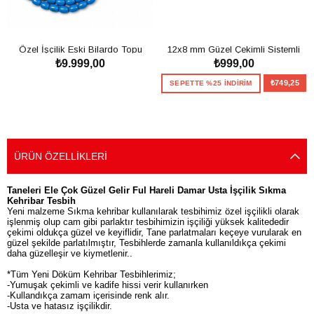
Özel İşçilik Eski Bilardo Topu
12x8 mm Güzel Çekimli Sistemli
₺9.999,00
₺999,00
99'luk Tesbih
Sıkma Kehribar Tesbih
SEPETE EKLE
₺749,25
SEPETTE %25 İNDİRİM
SEPETE EKLE
ÜRÜN ÖZELLIKLERI
Taneleri Ele Çok Güzel Gelir Ful Hareli Damar Usta İşçilik Sıkma
Kehribar Tesbih
Yeni malzeme Sıkma kehribar kullanılarak tesbihimiz özel işçilikli olarak
işlenmiş olup cam gibi parlaktır tesbihimizin işçiliği yüksek kalitededir
çekimi oldukça güzel ve keyiflidir, Tane parlatmaları keçeye vurularak en
güzel şekilde parlatılmıştır, Tesbihlerde zamanla kullanıldıkça çekimi
daha güzelleşir ve kiymetlenir..
*Tüm Yeni Döküm Kehribar Tesbihlerimiz;
-Yumuşak çekimli ve kadife hissi verir kullanırken
-Kullandıkça zamam içerisinde renk alır.
-Usta ve hatasız işçilikdir.