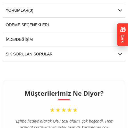
YORUMLAR
(0)
ÖDEME SEÇENEKLERI
🎁
Çark
İADE/DEĞIŞIM
SIK SORULAN SORULAR
Müşterilerimiz Ne Diyor?
“
★★★★★
"Eşime hediye olarak Oltu taşı aldım, çok beğendi. Hem
orijinal sertifikasıyla geldi hem de kargolama çok