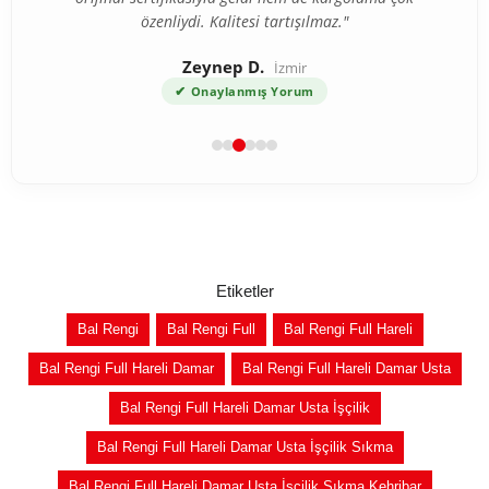
özenliydi. Kalitesi tartışılmaz."
Zeynep D.
İzmir
✔
Onaylanmış Yorum
Etiketler
Bal Rengi
Bal Rengi Full
Bal Rengi Full Hareli
Bal Rengi Full Hareli Damar
Bal Rengi Full Hareli Damar Usta
Bal Rengi Full Hareli Damar Usta İşçilik
Bal Rengi Full Hareli Damar Usta İşçilik Sıkma
Bal Rengi Full Hareli Damar Usta İşçilik Sıkma Kehribar