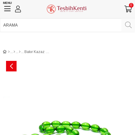
MENU
0
750 TL Üzeri Ücretsiz Kargo
•
Güvenli Ödeme
Üye Girişi
Üye Ol
Facebook İle Bağlan
Google İle Bağlan
Bakır Kazaz Püsküllü Yeşil Renk Toz Kehribar