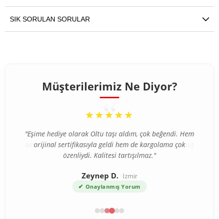
SIK SORULAN SORULAR
Müşterilerimiz Ne Diyor?
“
★★★★★
"İlk defa internetten tesbih aldım ve tereddütlerim vardı
ama ürün beklediğimden çok daha kaliteli çıktı. Gümüş
püskül detayı harika."
Ahmet T.
Bursa
✔
Onaylanmış Yorum