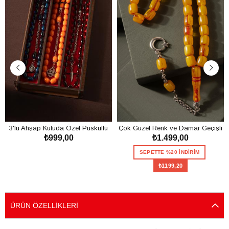
3'lü Ahşap Kutuda Özel Püsküllü
Çok Güzel Renk ve Damar Geçişli
₺999,00
₺1.499,00
Toz Kehribar Tesbih Seti
Toz Kehribar Tesbih
SEPETE EKLE
SEPETTE %20 İNDİRİM
₺1199,20
SEPETE EKLE
ÜRÜN ÖZELLIKLERI