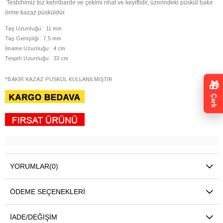
Tesbihimiz toz kehribardır ve çekimi rıhat ve keyiflidir, üzerindeki püskül bakır
örme kazaz püsküldür.
Taş Uzunluğu : 11 mm
Taş Genişliği : 7,5 mm
İmame Uzunluğu : 4 cm
Tespih Uzunluğu : 33 cm
*BAKIR KAZAZ PÜSKÜL KULLANILMIŞTIR
🎁
Çark
YORUMLAR
(0)
ÖDEME SEÇENEKLERI
İADE/DEĞIŞIM