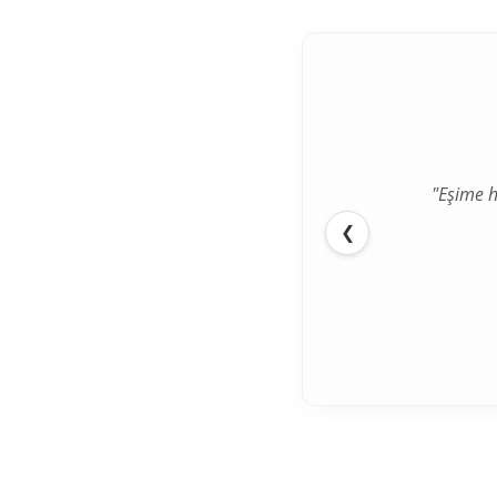
"Eşime h
"İlk def
❮