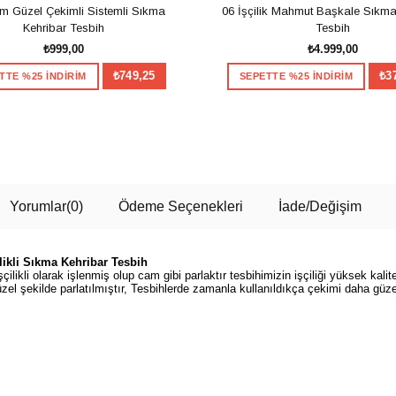
m Güzel Çekimli Sistemli Sıkma
06 İşçilik Mahmut Başkale Sıkma
Kehribar Tesbih
Tesbih
₺999,00
₺4.999,00
₺749,25
₺3
TTE %25 İNDİRİM
SEPETTE %25 İNDİRİM
SEPETE EKLE
SEPETE EKLE
Yorumlar
(0)
Ödeme Seçenekleri
İade/Değişim
ikli Sıkma Kehribar Tesbih
ilikli olarak işlenmiş olup cam gibi parlaktır tesbihimizin işçiliği yüksek kal
zel şekilde parlatılmıştır, Tesbihlerde zamanla kullanıldıkça çekimi daha güzel