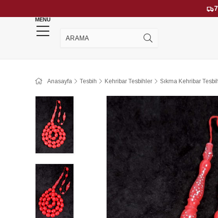
7
MENU
YENİ GELENLER
ÇOK SATANLAR
Anasayfa
Tesbih
Kehribar Tesbihler
Sıkma Kehribar Tesbih