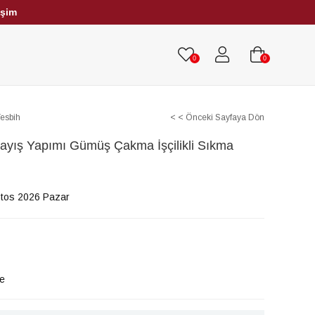
işim
HRİBAR TESBİHLER
TÜM TESBİHLER
0
0
Tesbih
< < Önceki Sayfaya Dön
Kayış Yapımı Gümüş Çakma İşçilikli Sıkma
tos 2026 Pazar
le