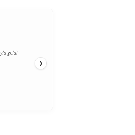
yla geldi
ediğimden
❯