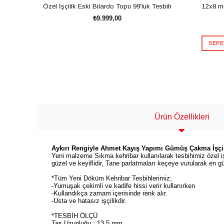
Özel İşçilik Eski Bilardo Topu 99'luk Tesbih
12x8 m
₺9.999,00
SEPE
SEPETE EKLE
Ürün Özellikleri
Aykırı Rengiyle Ahmet Kayış Yapımı Gümüş Çakma İşçil
Yeni malzeme Sıkma kehribar kullanılarak tesbihimiz özel işç
güzel ve keyiflidir, Tane parlatmaları keçeye vurularak en gü
*Tüm Yeni Döküm Kehribar Tesbihlerimiz;
-Yumuşak çekimli ve kadife hissi verir kullanırken
-Kullandıkça zamam içerisinde renk alır.
-Usta ve hatasız işçilikdir.
*TESBİH ÖLÇÜ
Taş Uzunluğu : 13,5 mm