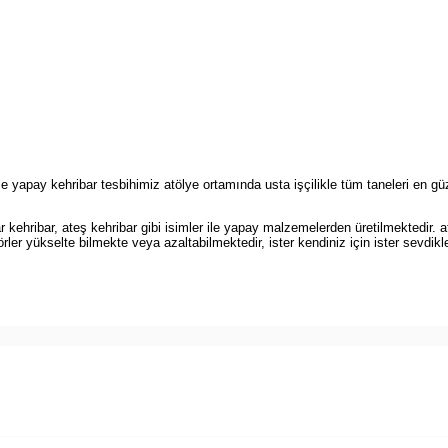
 yapay kehribar tesbihimiz atölye ortamında usta işçilikle tüm taneleri en gü
kehribar, ateş kehribar gibi isimler ile yapay malzemelerden üretilmektedir. at
rler yükselte bilmekte veya azaltabilmektedir, ister kendiniz için ister sevdikl