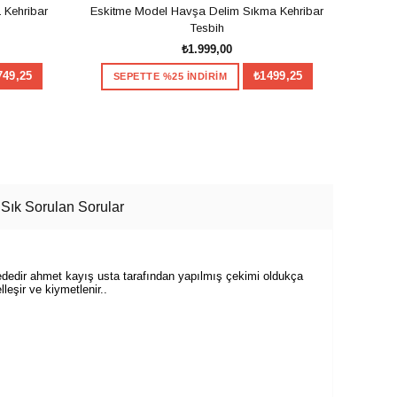
 Kehribar
Eskitme Model Havşa Delim Sıkma Kehribar
Havşa
Tesbih
₺1.999,00
749,25
₺1499,25
SEPETTE %25 İNDİRİM
SE
SEPETE EKLE
Sık Sorulan Sorular
itededir ahmet kayış usta tarafından yapılmış çekimi oldukça
leşir ve kiymetlenir..