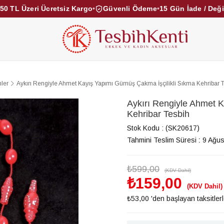
50 TL Üzeri Ücretsiz Kargo
•
Güvenli Ödeme
•
15 Gün İade / Değ
KEHRİBAR TESBİHLER
KUKA TESBİHLER
TOZ KE
KAMPANYALAR
DİĞER KATEGORİLER
ler
Aykırı Rengiyle Ahmet Kayış Yapımı Gümüş Çakma İşçilikli Sıkma Kehribar 
Aykırı Rengiyle Ahmet 
Kehribar Tesbih
Stok Kodu
(SK20617)
Tahmini Teslim Süresi
:
9 Ağus
₺599,00
(KDV Dahil)
₺159,00
(KDV Dahil)
₺53,00
'den başlayan taksitler