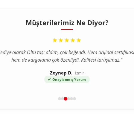
Müşterilerimiz Ne Diyor?
“
“
★★★★★
★★★★★
ediye olarak Oltu taşı aldım, çok beğendi. Hem orijinal sertifikası
a internetten tesbih aldım ve tereddütlerim vardı ama ürün bekl
hem de kargolama çok özenliydi. Kalitesi tartışılmaz."
çok daha kaliteli çıktı. Gümüş püskül detayı harika."
Zeynep D.
Ahmet T.
Bursa
İzmir
✔
✔
Onaylanmış Yorum
Onaylanmış Yorum