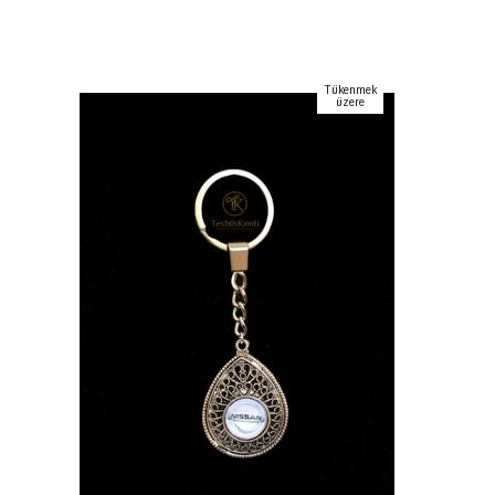
Tükenmek
üzere