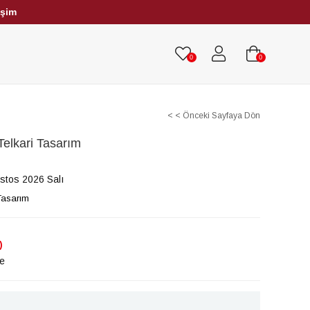
işim
HRİBAR TESBİHLER
TÜM TESBİHLER
0
0
< < Önceki Sayfaya Dön
Telkari Tasarım
stos 2026 Salı
Tasarım
)
le