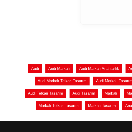
Audi
Audi Markalı
Audi Markalı Anahtarlık
Au
Audi Markalı Telkari Tasarım
Audi Markalı Tasarı
Audi Telkari Tasarım
Audi Tasarım
Markalı
Mar
Markalı Telkari Tasarım
Markalı Tasarım
Ana