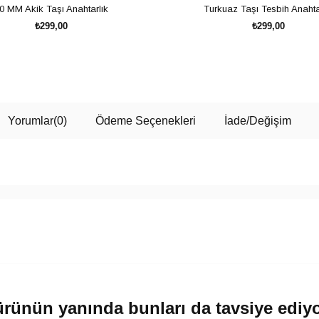
0 MM Akik Taşı Anahtarlık
Turkuaz Taşı Tesbih Anahta
₺299,00
₺299,00
SEPETE EKLE
SEPETE EKLE
Yorumlar
(0)
Ödeme Seçenekleri
İade/Değişim
rünün yanında bunları da tavsiye ediy