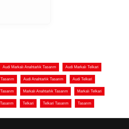
Audi Markalı Anahtarlık Tasarım
Audi Markalı Telkari
i Tasarım
Audi Anahtarlık Tasarım
Audi Telkari
i Tasarım
Markalı Anahtarlık Tasarım
Markalı Telkari
 Tasarım
Telkari
Telkari Tasarım
Tasarım