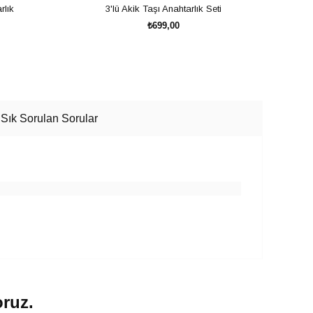
rlık
3'lü Akik Taşı Anahtarlık Seti
Küç
₺699,00
SEPETE EKLE
Sık Sorulan Sorular
oruz.