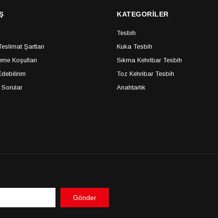
Ş
KATEGORİLER
Tesbih
slimat Şartları
Kuka Tesbih
me Koşulları
Sıkma Kehribar Tesbih
debilirim
Toz Kehribar Tesbih
 Sorular
Anahtarlık
Gönder