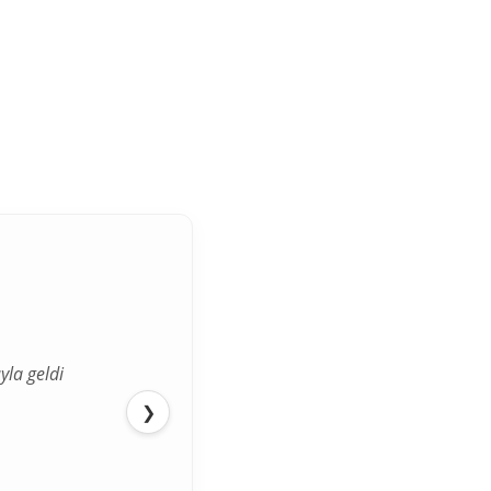
yla geldi
❯