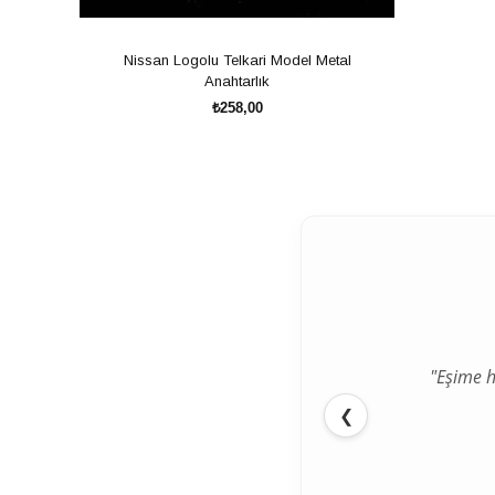
Nissan Logolu Telkari Model Metal
Anahtarlık
₺258,00
SEPETE EKLE
"Eşime h
❮