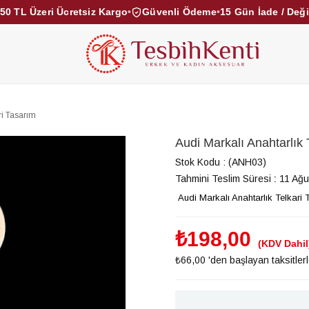
50 TL Üzeri Ücretsiz Kargo
•
Güvenli Ödeme
•
15 Gün İade / Değ
KEHRİBAR TESBİHLER
KUKA TESBİHLER
TOZ KE
KAMPANYALAR
DİĞER KATEGORİLER
ri Tasarım
Audi Markalı Anahtarlık 
Stok Kodu
(ANH03)
Tahmini Teslim Süresi
:
11 Ağu
Audi Markalı Anahtarlık Telkari 
₺198,00
(KDV Dahil
₺66,00
'den başlayan taksitler