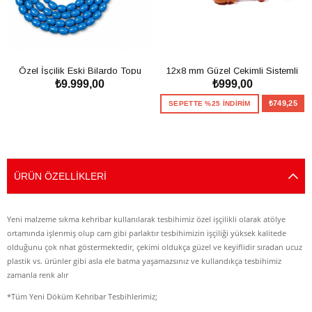
Özel İşçilik Eski Bilardo Topu
12x8 mm Güzel Çekimli Sistemli
₺9.999,00
₺999,00
99'luk Tesbih
Sıkma Kehribar Tesbih
SEPETE EKLE
₺749,25
SEPETTE %25 İNDİRİM
SEPETE EKLE
ÜRÜN ÖZELLIKLERI
Yeni malzeme sıkma kehribar kullanılarak tesbihimiz özel işçilikli olarak atölye
ortamında işlenmiş olup cam gibi parlaktır tesbihimizin işçiliği yüksek kalitede
olduğunu çok rıhat göstermektedir, çekimi oldukça güzel ve keyiflidir sıradan ucuz
plastik vs. ürünler gibi asla ele batma yaşamazsınız ve kullandıkça tesbihimiz
zamanla renk alır
*Tüm Yeni Döküm Kehribar Tesbihlerimiz;