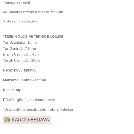
-Yumuşak çekimli
-Kullandıkça zamam içerisinde renk alır
-Usta ve hatasız işçilikdir.
*TESBİH ÖLÇÜ VE TEKNİK BİLGİLERİ
Taş Uzunluğu : 11 mm
Taş Genişliği :7,5 mm
İmame Uzunluğu : 4 cm
Tespih Uzunluğu :30 cm
Renk: koyu turuncu
Malzeme: Sıkma kehribar
Kesim: arpa
Püskül: gümüş kaplama metal
*Usta işçilik yumuşak çekimli sıkma kehribar