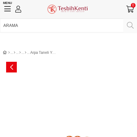
MENU
0
750 TL Üzeri Ücretsiz Kargo
•
Güvenli Ödeme
Üye Girişi
Üye Ol
Facebook İle Bağlan
Google İle Bağlan
Arpa Taneli Yumuşak Çekimli Sıkma Kehribar