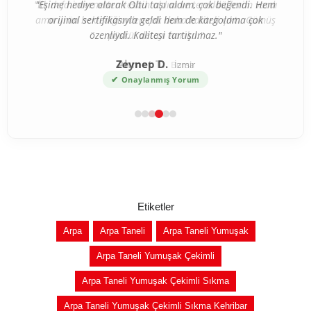
"İlk defa internetten tesbih aldım ve tereddütlerim vardı
ama ürün beklediğimden çok daha kaliteli çıktı. Gümüş
püskül detayı harika."
Ahmet T.
Bursa
✔
Onaylanmış Yorum
Etiketler
Arpa
Arpa Taneli
Arpa Taneli Yumuşak
Arpa Taneli Yumuşak Çekimli
Arpa Taneli Yumuşak Çekimli Sıkma
Arpa Taneli Yumuşak Çekimli Sıkma Kehribar