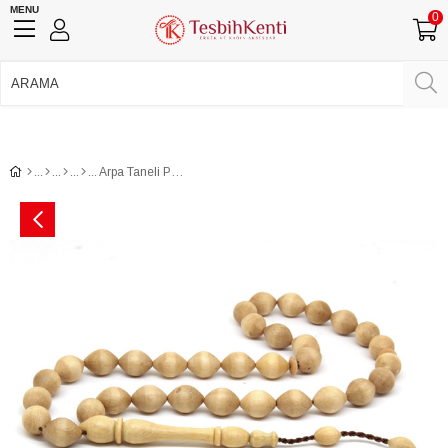
MENU
0
750 TL Üzeri Ücretsiz Kargo
•
Güvenli Ödeme
Üye Girişi
Üye Ol
Facebook İle Bağlan
Google İle Bağlan
Arpa Taneli Portakal Ağacı Tesbih