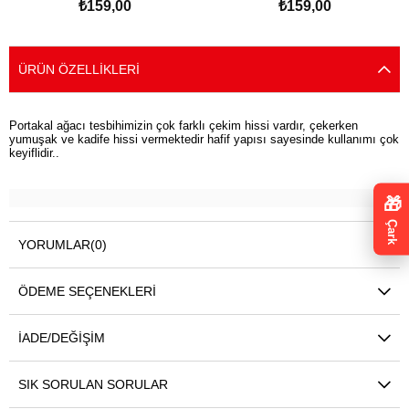
₺159,00
₺159,00
Tesbih
SEPETE EKLE
SEPETE EKLE
ÜRÜN ÖZELLIKLERI
Portakal ağacı tesbihimizin çok farklı çekim hissi vardır, çekerken
yumuşak ve kadife hissi vermektedir hafif yapısı sayesinde kullanımı çok
keyiflidir..
🎁
Çark
YORUMLAR
(0)
ÖDEME SEÇENEKLERI
İADE/DEĞIŞIM
SIK SORULAN SORULAR