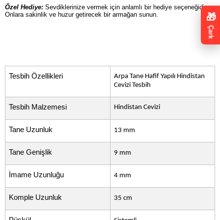
Özel Hediye:
Sevdiklerinize vermek için anlamlı bir hediye seçeneğidir.
Onlara sakinlik ve huzur getirecek bir armağan sunun.
🎁
Çark
Tesbih Özellikleri
Arpa Tane Hafif Yapılı Hindistan
Cevizi Tesbih
Tesbih Malzemesi
Hindistan Cevizi
Tane Uzunluk
13 mm
Tane Genişlik
9 mm
İmame Uzunluğu
4 mm
Komple Uzunluk
35 cm