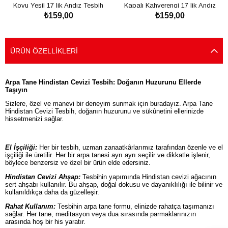
Koyu Yeşil 17 lik Andız Tesbih
Kapalı Kahverengi 17 lik Andız
₺159,00
₺159,00
Tesbih
SEPETE EKLE
SEPETE EKLE
ÜRÜN ÖZELLIKLERI
Arpa Tane Hindistan Cevizi Tesbih: Doğanın Huzurunu Ellerde
Taşıyın
Sizlere, özel ve manevi bir deneyim sunmak için buradayız. Arpa Tane
Hindistan Cevizi Tesbih, doğanın huzurunu ve sükûnetini ellerinizde
hissetmenizi sağlar.
El İşçiliği:
Her bir tesbih, uzman zanaatkârlarımız tarafından özenle ve el
işçiliği ile üretilir. Her bir arpa tanesi ayrı ayrı seçilir ve dikkatle işlenir,
böylece benzersiz ve özel bir ürün elde edersiniz.
Hindistan Cevizi Ahşap:
Tesbihin yapımında Hindistan cevizi ağacının
sert ahşabı kullanılır. Bu ahşap, doğal dokusu ve dayanıklılığı ile bilinir ve
kullanıldıkça daha da güzelleşir.
Rahat Kullanım:
Tesbihin arpa tane formu, elinizde rahatça taşımanızı
sağlar. Her tane, meditasyon veya dua sırasında parmaklarınızın
arasında hoş bir his yaratır.