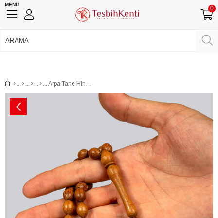
MENU
0
750 TL Üzeri Ücretsiz Kargo
•
Güvenli Ödeme
Üye Girişi
Üye Ol
Facebook İle Bağlan
Google İle Bağlan
Arpa Tane Hindistan Cevizi Tesbih