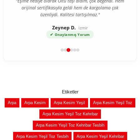
"Eşime hediye olarak Oltu taşı aldım, çok beğendi. Hem
orijinal sertifikasıyla geldi hem de kargolama çok
özenliydi. Kalitesi tartışılmaz."
Zeynep D.
İzmir
✔
Onaylanmış Yorum
Etiketler
Arpa
Arpa Kesim
Arpa Kesim Yeşil
Arpa Kesim Yeşil Toz
Arpa Kesim Yeşil Toz Kehribar
Arpa Kesim Yeşil Toz Kehribar Tesbih
Arpa Kesim Yeşil Toz Tesbih
Arpa Kesim Yeşil Kehribar