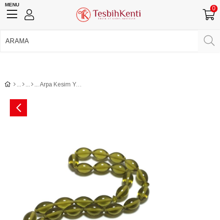
MENU
0
750 TL Üzeri Ücretsiz Kargo
•
Güvenli Ödeme
Üye Girişi
Üye Ol
Facebook İle Bağlan
Google İle Bağlan
Arpa Kesim Yeşil Toz Kehribar Tesbih