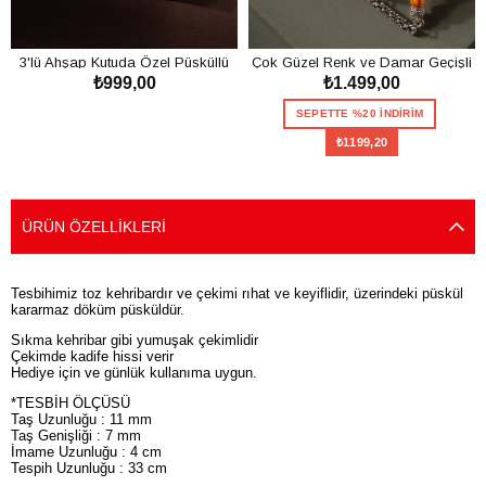
3'lü Ahşap Kutuda Özel Püsküllü
Çok Güzel Renk ve Damar Geçişli
₺999,00
₺1.499,00
Toz Kehribar Tesbih Seti
Toz Kehribar Tesbih
SEPETE EKLE
SEPETTE %20 İNDİRİM
₺1199,20
SEPETE EKLE
ÜRÜN ÖZELLIKLERI
Tesbihimiz toz kehribardır ve çekimi rıhat ve keyiflidir, üzerindeki püskül
kararmaz döküm püsküldür.
Sıkma kehribar gibi yumuşak çekimlidir
Çekimde kadife hissi verir
Hediye için ve günlük kullanıma uygun.
*TESBİH ÖLÇÜSÜ
Taş Uzunluğu : 11 mm
Taş Genişliği : 7 mm
İmame Uzunluğu : 4 cm
Tespih Uzunluğu : 33 cm