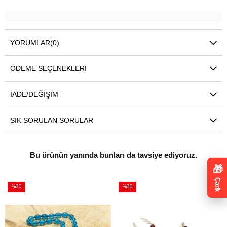
YORUMLAR
(0)
ÖDEME SEÇENEKLERI
İADE/DEĞIŞIM
SIK SORULAN SORULAR
Bu ürünün yanında bunları da tavsiye ediyoruz.
🎁
Çark
%30
%30
İndirim
İndirim
%30İndirim
%30İndirim