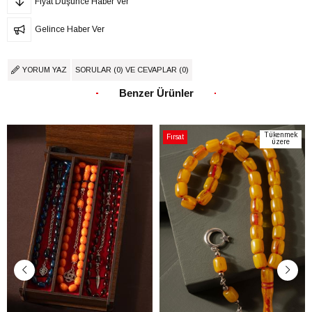
Fiyat Düşünce Haber Ver
Gelince Haber Ver
YORUM YAZ
SORULAR (0) VE CEVAPLAR (0)
Benzer Ürünler
Tükenmek
Fırsat
üzere
Ürünü