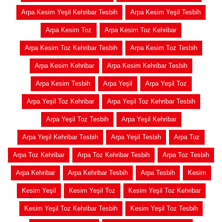
Arpa Kesim Yeşil Kehribar Tesbih
Arpa Kesim Yeşil Tesbih
Arpa Kesim Toz
Arpa Kesim Toz Kehribar
Arpa Kesim Toz Kehribar Tesbih
Arpa Kesim Toz Tesbih
Arpa Kesim Kehribar
Arpa Kesim Kehribar Tesbih
Arpa Kesim Tesbih
Arpa Yeşil
Arpa Yeşil Toz
Arpa Yeşil Toz Kehribar
Arpa Yeşil Toz Kehribar Tesbih
Arpa Yeşil Toz Tesbih
Arpa Yeşil Kehribar
Arpa Yeşil Kehribar Tesbih
Arpa Yeşil Tesbih
Arpa Toz
Arpa Toz Kehribar
Arpa Toz Kehribar Tesbih
Arpa Toz Tesbih
Arpa Kehribar
Arpa Kehribar Tesbih
Arpa Tesbih
Kesim
Kesim Yeşil
Kesim Yeşil Toz
Kesim Yeşil Toz Kehribar
Kesim Yeşil Toz Kehribar Tesbih
Kesim Yeşil Toz Tesbih