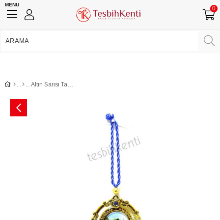
MENU
0
750 TL Üzeri Ücretsiz Kargo
•
Güvenli Ödeme
Üye Girişi
Üye Ol
Facebook İle Bağlan
Google İle Bağlan
Altın Sarısı Tasarımlı Balıklıgöl Resimli Süs