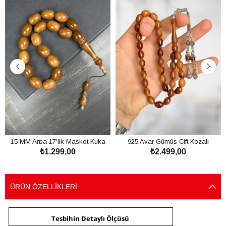
15 MM Arpa 17'lik Maskot Kuka
925 Ayar Gümüş Çift Kozalı
₺1.299,00
₺2.499,00
Tesbih
Kızarmış Kuka Tesbih
SEPETE EKLE
SEPETE EKLE
ÜRÜN ÖZELLIKLERI
Tesbihin Detaylı Ölçüsü