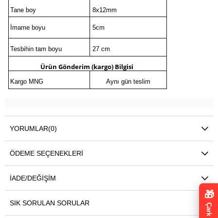
Tane boy
8x12mm
İmame boyu
5cm
Tesbihin tam boyu
27 cm
Ürün Gönderim (kargo) Bilgis
i
Kargo MNG
Aynı gün teslim
YORUMLAR
(0)
ÖDEME SEÇENEKLERI
İADE/DEĞIŞIM
🎁
SIK SORULAN SORULAR
Çark