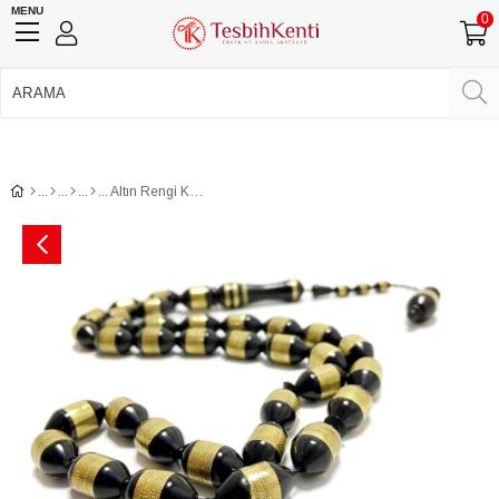
MENU
0
750 TL Üzeri Ücretsiz Kargo
•
Güvenli Ödeme
Üye Girişi
Üye Ol
Facebook İle Bağlan
Google İle Bağlan
Altın Rengi Kalın Sarmal Kuka İşleme