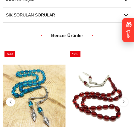
SIK SORULAN SORULAR
🎁
Çark
Benzer Ürünler
%30
%30
İndirim
İndirim
%30İndirim
%30İndirim