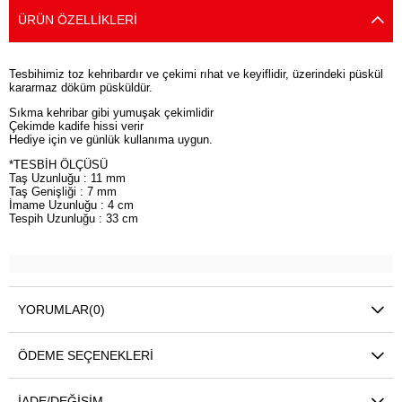
ÜRÜN ÖZELLIKLERI
Tesbihimiz toz kehribardır ve çekimi rıhat ve keyiflidir, üzerindeki püskül
kararmaz döküm püsküldür.
Sıkma kehribar gibi yumuşak çekimlidir
Çekimde kadife hissi verir
Hediye için ve günlük kullanıma uygun.
*TESBİH ÖLÇÜSÜ
Taş Uzunluğu : 11 mm
Taş Genişliği : 7 mm
İmame Uzunluğu : 4 cm
Tespih Uzunluğu : 33 cm
YORUMLAR
(0)
ÖDEME SEÇENEKLERI
İADE/DEĞIŞIM