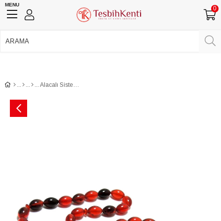
MENU
0
750 TL Üzeri Ücretsiz Kargo
•
Güvenli Ödeme
Üye Girişi
Üye Ol
Facebook İle Bağlan
Google İle Bağlan
Alacalı Sistemli Toz Kehribar Tesbih