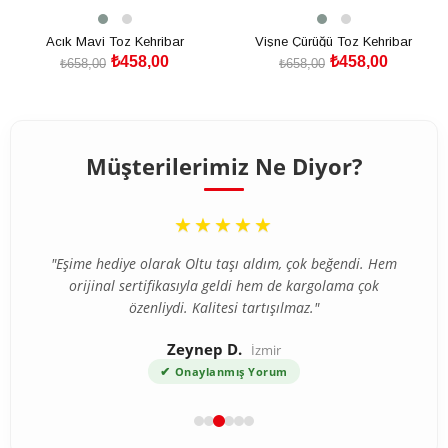
Acık Mavi Toz Kehribar
Vişne Çürüğü Toz Kehribar
₺458,00
₺458,00
₺658,00
₺658,00
SEPETE EKLE
SEPETE EKLE
Müşterilerimiz Ne Diyor?
“
★★★★★
"Eşime hediye olarak Oltu taşı aldım, çok beğendi. Hem
orijinal sertifikasıyla geldi hem de kargolama çok
özenliydi. Kalitesi tartışılmaz."
Zeynep D.
İzmir
✔
Onaylanmış Yorum