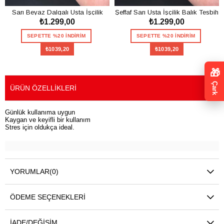
Sarı Beyaz Dalgalı Usta İşçilik
Şeffaf Sarı Usta İşçilik Balık Tesbih
₺1.299,00
₺1.299,00
Balık Tesbih
SEPETTE %20 İNDİRİM
SEPETTE %20 İNDİRİM
₺1039,20
₺1039,20
SEPETE EKLE
SEPETE EKLE
🎁
Çark
ÜRÜN ÖZELLIKLERI
Günlük kullanıma uygun
Kaygan ve keyifli bir kullanım
Stres için oldukça ideal.
YORUMLAR
(0)
ÖDEME SEÇENEKLERI
İADE/DEĞIŞIM