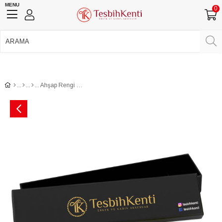
MENU
0
750 TL Üzeri Ücretsiz Kargo
•
Güvenli Ödeme
Üye Girişi
Üye Ol
Facebook İle Bağlan
Google İle Bağlan
Ahşap Rengi Balık Tesbih