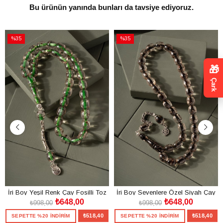
Bu ürünün yanında bunları da tavsiye ediyoruz.
%35
%35
İndirim
İndirim
%35İndirim
%35İndirim
🎁
Çark
İri Boy Yeşil Renk Çay Fosilli Toz
İri Boy Sevenlere Özel Siyah Çay
₺648,00
₺648,00
Kehribar Tesbih
Fosilli Toz Kehribar Tesbih
₺998,00
₺998,00
₺518,40
₺518,40
SEPETTE %20 İNDİRİM
SEPETTE %20 İNDİRİM