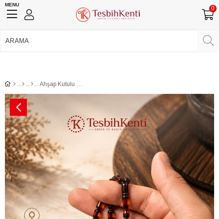
MENU
0
750 TL Üzeri Ücretsiz Kargo
•
Güvenli Ödeme
Üye Girişi
Üye Ol
Facebook İle Bağlan
Google İle Bağlan
Ahşap Kutulu Bilek Boy Sürmeli Model Toz Kehribar Tesbih