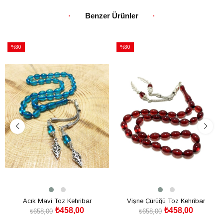
SEPETE EKLE
SEPETE EKLE
Benzer Ürünler
%30
%30
İndirim
İndirim
%30İndirim
%30İndirim
Acık Mavi Toz Kehribar
Vişne Çürüğü Toz Kehribar
₺458,00
₺458,00
₺658,00
₺658,00
SEPETE EKLE
SEPETE EKLE