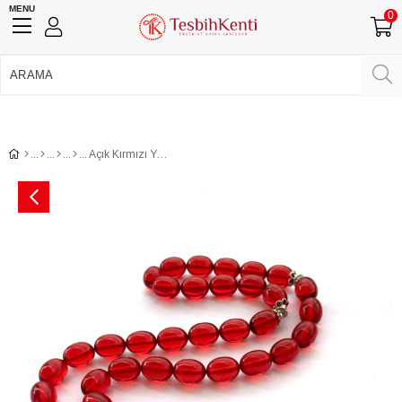
MENU
0
750 TL Üzeri Ücretsiz Kargo
•
Güvenli Ödeme
Üye Girişi
Üye Ol
Facebook İle Bağlan
Google İle Bağlan
Açık Kırmızı Yedek İmameli Ateş Kehribar