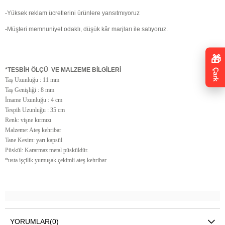
-Yüksek reklam ücretlerini ürünlere yansıtmıyoruz
-Müşteri memnuniyet odaklı, düşük kâr marjları ile satıyoruz.
🎁
*TESBİH ÖLÇÜ VE MALZEME BİLGİLERİ
Çark
Taş Uzunluğu : 11 mm
Taş Genişliği : 8 mm
İmame Uzunluğu : 4 cm
Tespih Uzunluğu : 35 cm
Renk: vişne kırmızı
Malzeme: Ateş kehribar
Tane Kesim: yarı kapsül
Püskül: Kararmaz metal püsküldür.
*usta işçilik yumuşak çekimli ateş kehribar
YORUMLAR
(0)