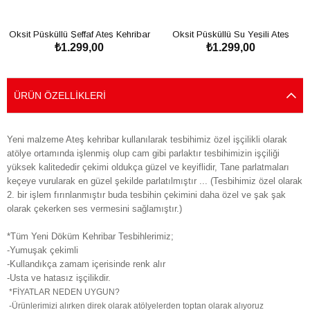
Oksit Püsküllü Şeffaf Ateş Kehribar
Oksit Püsküllü Su Yeşili Ateş
₺1.299,00
₺1.299,00
Tesbih
Kehribar Tesbih
SEPETE EKLE
SEPETE EKLE
ÜRÜN ÖZELLIKLERI
Yeni malzeme Ateş kehribar kullanılarak tesbihimiz özel işçilikli olarak
atölye ortamında işlenmiş olup cam gibi parlaktır tesbihimizin işçiliği
yüksek kalitededir çekimi oldukça güzel ve keyiflidir, Tane parlatmaları
keçeye vurularak en güzel şekilde parlatılmıştır ... (Tesbihimiz özel olarak
2. bir işlem fırınlanmıştır buda tesbihin çekimini daha özel ve şak şak
olarak çekerken ses vermesini sağlamıştır.)
*Tüm Yeni Döküm Kehribar Tesbihlerimiz;
-Yumuşak çekimli
-Kullandıkça zamam içerisinde renk alır
-Usta ve hatasız işçilikdir.
*FİYATLAR NEDEN UYGUN?
-Ürünlerimizi alırken direk olarak atölyelerden toptan olarak alıyoruz