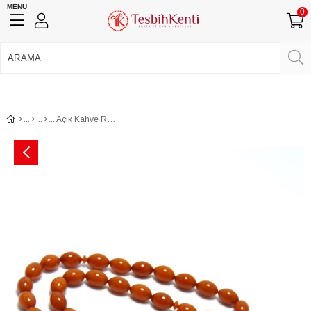
MENU
0
750 TL Üzeri Ücretsiz Kargo
•
Güvenli Ödeme
Üye Girişi
Üye Ol
Facebook İle Bağlan
Google İle Bağlan
Açık Kahve Rengi Toz Kehribar