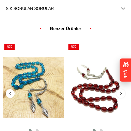
SIK SORULAN SORULAR
Benzer Ürünler
%30
%30
İndirim
İndirim
%30İndirim
%30İndirim
🎁
Çark