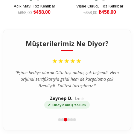
Acık Mavi Toz Kehribar
Vişne Çürüğü Toz Kehribar
₺458,00
₺458,00
₺658,00
₺658,00
SEPETE EKLE
SEPETE EKLE
Müşterilerimiz Ne Diyor?
“
★★★★★
"Eşime hediye olarak Oltu taşı aldım, çok beğendi. Hem
orijinal sertifikasıyla geldi hem de kargolama çok
özenliydi. Kalitesi tartışılmaz."
Zeynep D.
İzmir
✔
Onaylanmış Yorum