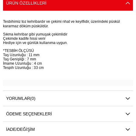
ÜRÜN ÖZELLIKLERI
Tesbihimiz toz kehribardır ve çekimi rıhat ve keyiflidir, üzerindeki püskül
kararmaz döküm püsküldür.
Sıkma kehribar gibi yumuşak çekimlidir
Çekimde kadife hissi verir
Hediye için ve günlük kullanıma uygun.
*TESBİH ÖLÇÜSÜ
Taş Uzunluğu : 11 mm
Taş Genişliği : 7 mm
İmame Uzunluğu : 4 cm
Tespih Uzunluğu : 33 cm
YORUMLAR
(0)
ÖDEME SEÇENEKLERI
İADE/DEĞIŞIM