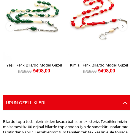
Yeşil Renk Bilardo Model Güzel
Kımızı Renk Bilardo Model Güzel
₺498,00
₺498,00
Çekimli Toz Kehribar Tesbih
Çekimli Toz Kehribar Tesbih
₺719,00
₺719,00
SEPETE EKLE
SEPETE EKLE
ÜRÜN ÖZELLIKLERI
Bilardo topu tesbihlerimizden kısaca bahsetmek isteriz, Tesbihlerimizin
malzemesi %100 orjinal bilardo toplarından işin de sanatkâr ustalarımız
tarafından yapılır, Tesbihlerimiz tüm tanaleri tek tek kesilip el ile tonada