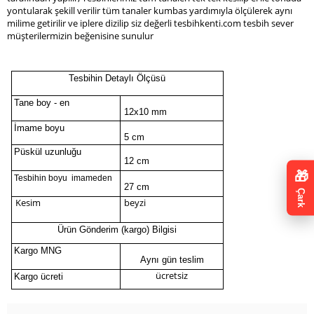
yontularak şekill verilir tüm tanaler kumbas yardımıyla ölçülerek aynı
milime getirilir ve iplere dizilip siz değerli tesbihkenti.com tesbih sever
müşterilermizin beğenisine sunulur
Tesbihin Detaylı Ölçüsü
Tane boy - en
12x10 mm
İmame boyu
5 cm
Püskül uzunluğu
12 cm
🎁
Tesbihin boyu imameden
27 cm
Çark
Kesim
beyzi
Ürün Gönderim (kargo) Bilgisi
Kargo MNG
Aynı gün teslim
ücretsiz
Kargo ücreti