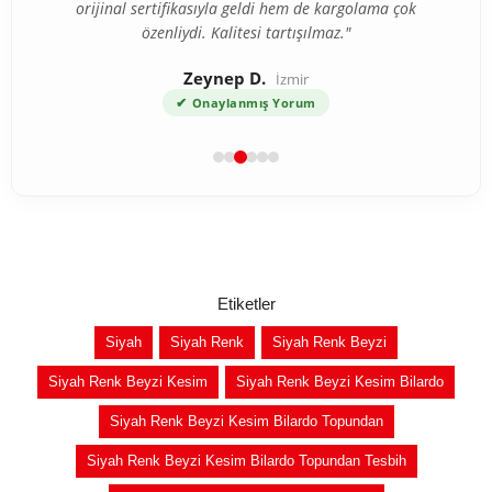
orijinal sertifikasıyla geldi hem de kargolama çok
özenliydi. Kalitesi tartışılmaz."
Zeynep D.
İzmir
✔
Onaylanmış Yorum
Etiketler
Siyah
Siyah Renk
Siyah Renk Beyzi
Siyah Renk Beyzi Kesim
Siyah Renk Beyzi Kesim Bilardo
Siyah Renk Beyzi Kesim Bilardo Topundan
Siyah Renk Beyzi Kesim Bilardo Topundan Tesbih