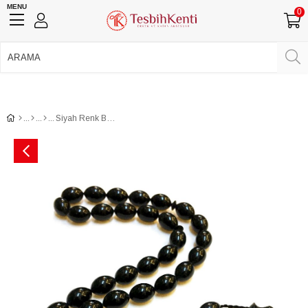
MENU
0
750 TL Üzeri Ücretsiz Kargo
•
Güvenli Ödeme
Üye Girişi
Üye Ol
Facebook İle Bağlan
Google İle Bağlan
Siyah Renk Beyzi Kesim Bilardo Topundan Tesbih