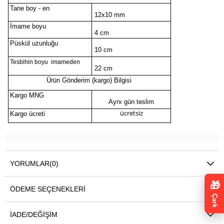
Tane boy - en
12x10 mm
İmame boyu
4 cm
Püskül uzunluğu
10 cm
Tesbihin boyu imameden
22 cm
Ürün Gönderim (kargo) Bilgisi
Kargo MNG
Aynı gün teslim
ücretsiz
Kargo ücreti
YORUMLAR
(0)
🎁
ÖDEME SEÇENEKLERI
Çark
İADE/DEĞIŞIM