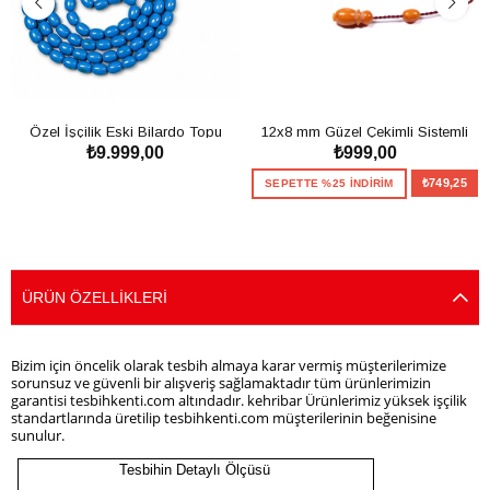
Özel İşçilik Eski Bilardo Topu
12x8 mm Güzel Çekimli Sistemli
₺9.999,00
₺999,00
99'luk Tesbih
Sıkma Kehribar Tesbih
SEPETE EKLE
₺749,25
SEPETTE %25 İNDİRİM
SEPETE EKLE
ÜRÜN ÖZELLIKLERI
Bizim için öncelik olarak tesbih almaya karar vermiş müşterilerimize
sorunsuz ve güvenli bir alışveriş sağlamaktadır tüm ürünlerimizin
garantisi tesbihkenti.com altındadır. kehribar Ürünlerimiz yüksek işçilik
standartlarında üretilip tesbihkenti.com müşterilerinin beğenisine
sunulur.
Tesbihin Detaylı Ölçüsü