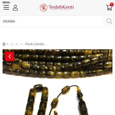
MENU
0
750 TL Üzeri Ücretsiz Kargo
•
Güvenli Ödeme
Üye Girişi
Üye Ol
Facebook İle Bağlan
Google İle Bağlan
Renk Çümbüşü Kesme Kesim Sıkma Kehribar