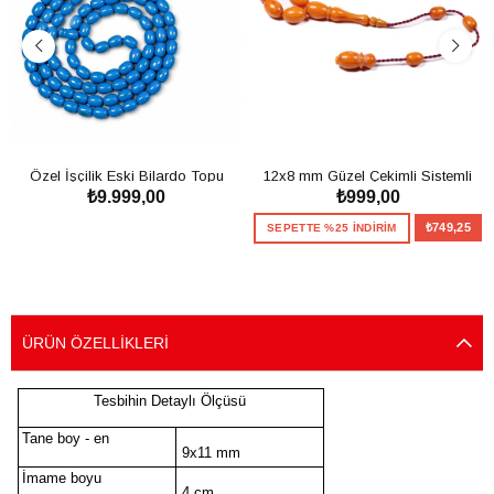
Özel İşçilik Eski Bilardo Topu
12x8 mm Güzel Çekimli Sistemli
₺9.999,00
₺999,00
99'luk Tesbih
Sıkma Kehribar Tesbih
SEPETE EKLE
₺749,25
SEPETTE %25 İNDİRİM
SEPETE EKLE
ÜRÜN ÖZELLIKLERI
Tesbihin Detaylı Ölçüsü
Tane boy - en
9x11 mm
İmame boyu
4 cm