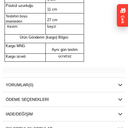
Püskül uzunluğu
11 cm
🎁
Tesbihin boyu
Çark
27 cm
imameden
Kesim
beyzi
Ürün Gönderim (kargo) Bilgisi
Kargo MNG
Aynı gün teslim
ücretsiz
Kargo ücreti
YORUMLAR
(0)
ÖDEME SEÇENEKLERI
İADE/DEĞIŞIM