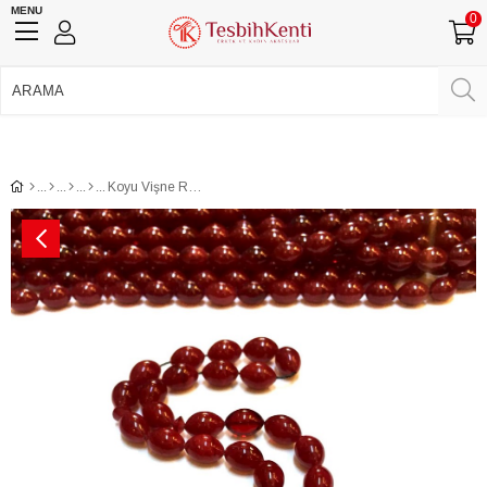
MENU
0
750 TL Üzeri Ücretsiz Kargo
•
Güvenli Ödeme
Üye Girişi
Üye Ol
Facebook İle Bağlan
Google İle Bağlan
Koyu Vişne Rengi Sıkma Kehribar