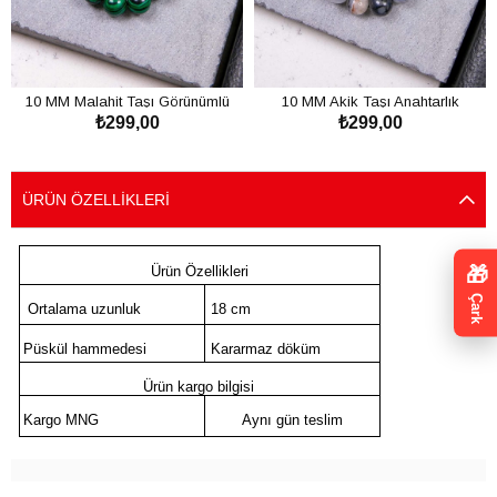
10 MM Malahit Taşı Görünümlü
10 MM Akik Taşı Anahtarlık
₺299,00
₺299,00
Anahtarlık
SEPETE EKLE
SEPETE EKLE
ÜRÜN ÖZELLIKLERI
🎁
Ürün Özellikleri
Çark
Ortalama uzunluk
18 cm
Püskül hammedesi
Kararmaz döküm
Ürün kargo bilgisi
Kargo MNG
Aynı gün teslim