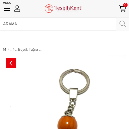
MENU
0
750 TL Üzeri Ücretsiz Kargo
•
Güvenli Ödeme
Üye Girişi
Üye Ol
Facebook İle Bağlan
Google İle Bağlan
Büyük Tuğra Püsküllü Anahtarlık