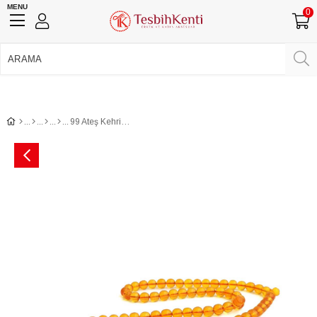
MENU
0
750 TL Üzeri Ücretsiz Kargo
•
Güvenli Ödeme
Üye Girişi
Üye Ol
Facebook İle Bağlan
Google İle Bağlan
99 Ateş Kehribar Namaz Tesbihi Günlük Kullanıma