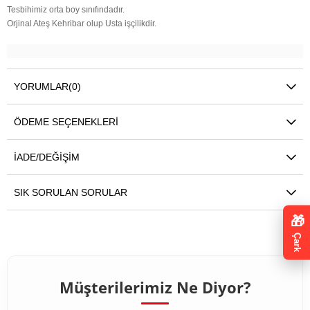
Tesbihimiz orta boy sınıfındadır.
Orjinal Ateş Kehribar olup Usta işçilikdir.
YORUMLAR
(0)
ÖDEME SEÇENEKLERI
İADE/DEĞIŞIM
SIK SORULAN SORULAR
🎁
Çark
Müşterilerimiz Ne Diyor?