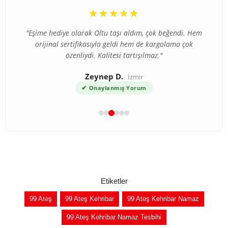
“
★★★★★
"Eşime hediye olarak Oltu taşı aldım, çok beğendi. Hem
orijinal sertifikasıyla geldi hem de kargolama çok
özenliydi. Kalitesi tartışılmaz."
Zeynep D.
İzmir
✔
Onaylanmış Yorum
Etiketler
99 Ateş
99 Ateş Kehribar
99 Ateş Kehribar Namaz
99 Ateş Kehribar Namaz Tesbihi