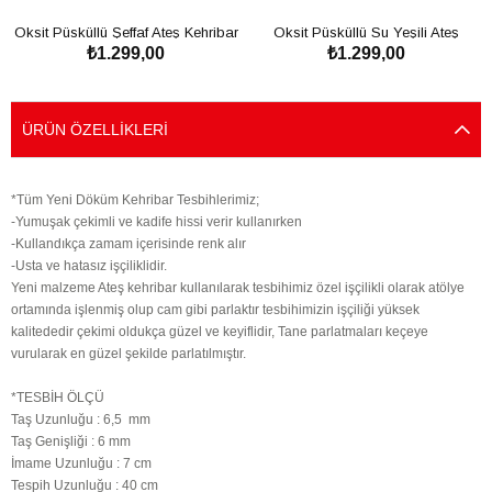
Oksit Püsküllü Şeffaf Ateş Kehribar
Oksit Püsküllü Su Yeşili Ateş
₺1.299,00
₺1.299,00
Tesbih
Kehribar Tesbih
SEPETE EKLE
SEPETE EKLE
ÜRÜN ÖZELLIKLERI
*Tüm Yeni Döküm Kehribar Tesbihlerimiz;
-Yumuşak çekimli ve kadife hissi verir kullanırken
-Kullandıkça zamam içerisinde renk alır
-Usta ve hatasız işçiliklidir.
Yeni malzeme Ateş kehribar kullanılarak tesbihimiz özel işçilikli olarak atölye
ortamında işlenmiş olup cam gibi parlaktır tesbihimizin işçiliği yüksek
kalitededir çekimi oldukça güzel ve keyiflidir, Tane parlatmaları keçeye
vurularak en güzel şekilde parlatılmıştır.
*TESBİH ÖLÇÜ
Taş Uzunluğu : 6,5 mm
Taş Genişliği : 6 mm
İmame Uzunluğu : 7 cm
Tespih Uzunluğu : 40 cm