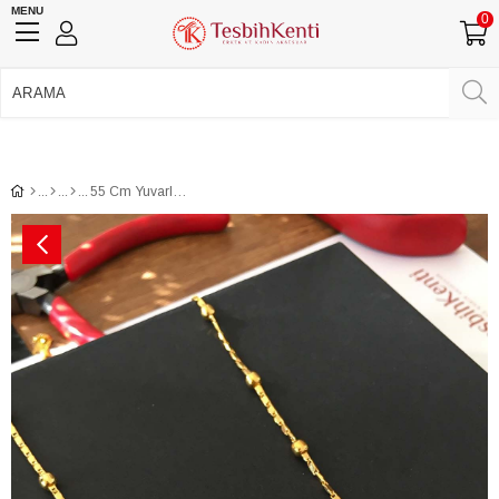
MENU
0
750 TL Üzeri Ücretsiz Kargo
•
Güvenli Ödeme
Üye Girişi
Üye Ol
Facebook İle Bağlan
Google İle Bağlan
55 Cm Yuvarlak Detaylı Gold Sarı Kadın Kolye