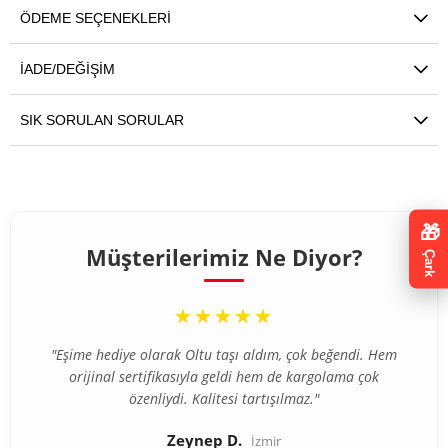
ÖDEME SEÇENEKLERI
İADE/DEĞIŞIM
SIK SORULAN SORULAR
🎁
Müşterilerimiz Ne Diyor?
Çark
“
★★★★★
"Eşime hediye olarak Oltu taşı aldım, çok beğendi. Hem
orijinal sertifikasıyla geldi hem de kargolama çok
özenliydi. Kalitesi tartışılmaz."
Zeynep D.
İzmir