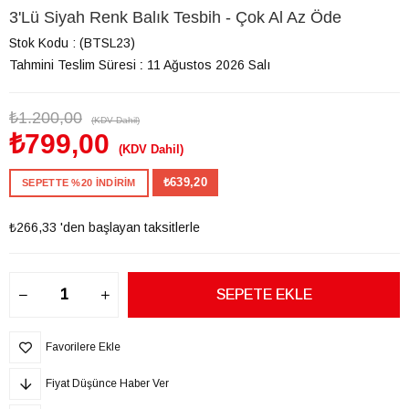
3'Lü Siyah Renk Balık Tesbih - Çok Al Az Öde
Stok Kodu
(BTSL23)
Tahmini Teslim Süresi
:
11 Ağustos 2026 Salı
₺1.200,00
(KDV Dahil)
₺799,00
(KDV Dahil)
₺639,20
SEPETTE %20 İNDİRİM
₺266,33
'den başlayan taksitlerle
Favorilere Ekle
Fiyat Düşünce Haber Ver