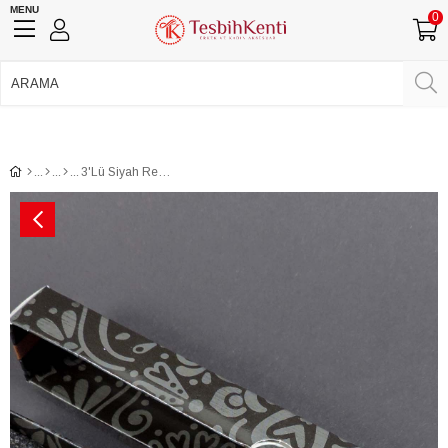
MENU
0
750 TL Üzeri Ücretsiz Kargo
•
Güvenli Ödeme
Üye Girişi
Üye Ol
Facebook İle Bağlan
Google İle Bağlan
3'Lü Siyah Renk Balık Tesbih - Çok Al Az Öde