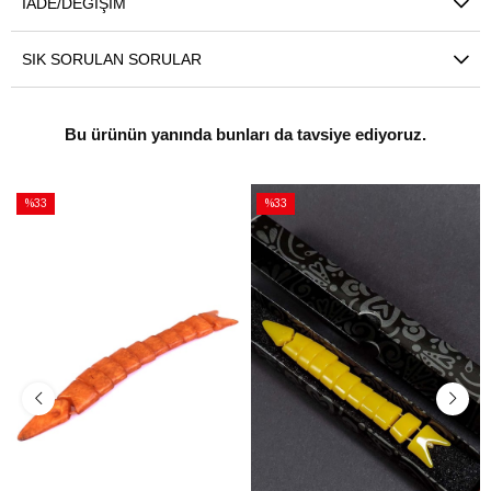
İADE/DEĞIŞIM
SIK SORULAN SORULAR
Bu ürünün yanında bunları da tavsiye ediyoruz.
%33
%33
İndirim
İndirim
%33İndirim
%33İndirim