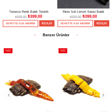
Turuncu Renk Balık Tesbih
Stres İçin Limon Sarısı Balık
₺399,00
₺399,00
Tesbih
₺599,00
₺599,00
₺319,20
₺319,20
SEPETTE %20 İNDİRİM
SEPETTE %20 İNDİRİM
SEPETE EKLE
SEPETE EKLE
Benzer Ürünler
%33
%33
İndirim
İndirim
%33İndirim
%33İndirim