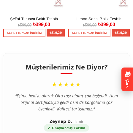
Şeffaf Turuncu Balık Tesbih
Limon Sarısı Balık Tesbih
₺399,00
₺399,00
₺599,00
₺599,00
₺319,20
₺319,20
SEPETTE %20 İNDİRİM
SEPETTE %20 İNDİRİM
SEPETE EKLE
SEPETE EKLE
Müşterilerimiz Ne Diyor?
🎁
“
Çark
★★★★★
"Eşime hediye olarak Oltu taşı aldım, çok beğendi. Hem
orijinal sertifikasıyla geldi hem de kargolama çok
özenliydi. Kalitesi tartışılmaz."
Zeynep D.
İzmir
✔
Onaylanmış Yorum