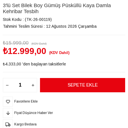
3'lü Set Bilek Boy Gümüş Püsküllü Kaya Damla
Kehribar Tesbih
Stok Kodu
(TK-26-00119)
Tahmini Teslim Süresi
:
12 Ağustos 2026 Çarşamba
₺15.999,00
(KDV Dahil)
₺12.999,00
(KDV Dahil)
₺4.333,00
'den başlayan taksitlerle
Favorilere Ekle
Fiyat Düşünce Haber Ver
Kargo Bedava