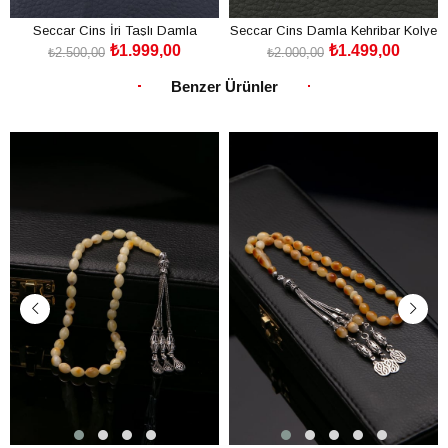
Seccar Cins İri Taşlı Damla
Seccar Cins Damla Kehribar Kolye
₺1.999,00
₺1.499,00
Kehribar Kolye
₺2.500,00
₺2.000,00
SEPETE EKLE
SEPETE EKLE
Benzer Ürünler