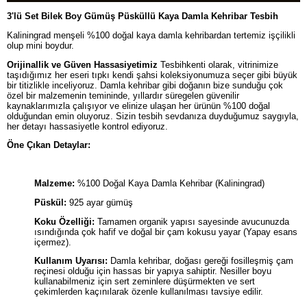
3'lü Set Bilek Boy Gümüş Püsküllü Kaya Damla Kehribar Tesbih
Kaliningrad menşeli %100 doğal kaya damla kehribardan tertemiz işçilikli
olup mini boydur.
Orijinallik ve Güven Hassasiyetimiz
Tesbihkenti olarak, vitrinimize
taşıdığımız her eseri tıpkı kendi şahsi koleksiyonumuza seçer gibi büyük
bir titizlikle inceliyoruz. Damla kehribar gibi doğanın bize sunduğu çok
özel bir malzemenin temininde, yıllardır süregelen güvenilir
kaynaklarımızla çalışıyor ve elinize ulaşan her ürünün %100 doğal
olduğundan emin oluyoruz. Sizin tesbih sevdanıza duyduğumuz saygıyla,
her detayı hassasiyetle kontrol ediyoruz.
Öne Çıkan Detaylar:
Malzeme:
%100 Doğal Kaya Damla Kehribar (Kaliningrad)
Püskül:
925 ayar gümüş
Koku Özelliği:
Tamamen organik yapısı sayesinde avucunuzda
ısındığında çok hafif ve doğal bir çam kokusu yayar (Yapay esans
içermez).
Kullanım Uyarısı:
Damla kehribar, doğası gereği fosilleşmiş çam
reçinesi olduğu için hassas bir yapıya sahiptir. Nesiller boyu
kullanabilmeniz için sert zeminlere düşürmekten ve sert
çekimlerden kaçınılarak özenle kullanılması tavsiye edilir.