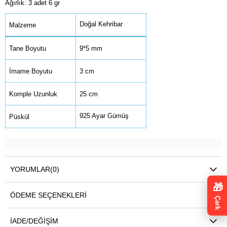
Ağırlık: 3 adet 6 gr
Doğal Kehribar
Malzeme
Tane Boyutu
9*5 mm
İmame Boyutu
3 cm
Komple Uzunluk
25 cm
925 Ayar Gümüş
Püskül
YORUMLAR
(0)
🎁
ÖDEME SEÇENEKLERI
Çark
İADE/DEĞIŞIM