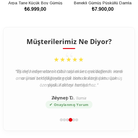
Arpa Tane Küçük Boy Gümüş
Benekli Gümüş Püsküllü Damla
₺6.999,00
₺7.900,00
Püsküllü Damla Kehribar Tesbih
Kehribar Tesbih
SEPETE EKLE
SEPETE EKLE
Müşterilerimiz Ne Diyor?
“
★★★★★
"İlk defa internetten tesbih aldım ve tereddütlerim vardı
ama ürün beklediğimden çok daha kaliteli çıktı. Gümüş
püskül detayı harika."
Ahmet T.
Bursa
✔
Onaylanmış Yorum