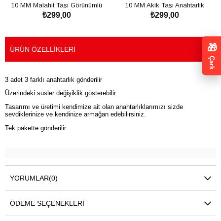
10 MM Malahit Taşı Görünümlü
10 MM Akik Taşı Anahtarlık
₺299,00
₺299,00
Anahtarlık
SEPETE EKLE
SEPETE EKLE
🎁
ÜRÜN ÖZELLIKLERI
Çark
3 adet 3 farklı anahtarlık gönderilir
Üzerindeki süsler değişiklik gösterebilir
Tasarımı ve üretimi kendimize ait olan anahtarlıklarımızı sizde
sevdiklerinize ve kendinize armağan edebilirsiniz.
Tek pakette gönderilir.
YORUMLAR
(0)
ÖDEME SEÇENEKLERI