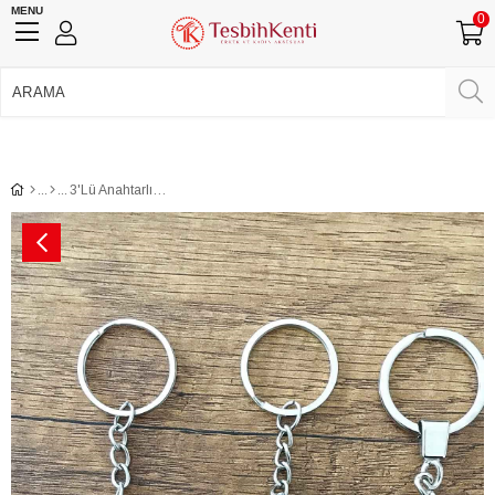
MENU
0
750 TL Üzeri Ücretsiz Kargo
•
Güvenli Ödeme
Üye Girişi
Üye Ol
Facebook İle Bağlan
Google İle Bağlan
3'Lü Anahtarlık Seti