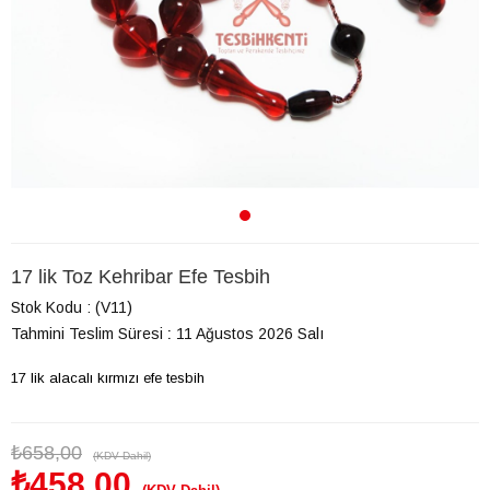
17 lik Toz Kehribar Efe Tesbih
Stok Kodu
(V11)
Tahmini Teslim Süresi
:
11 Ağustos 2026 Salı
17 lik alacalı kırmızı efe tesbih
₺658,00
(KDV Dahil)
₺458,00