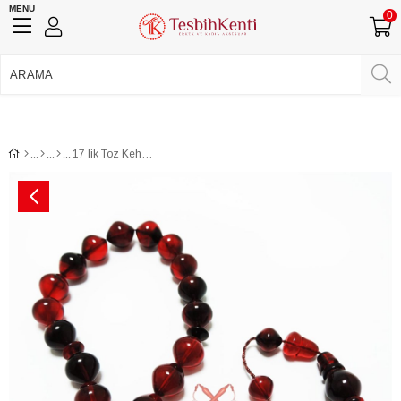
MENU
0
750 TL Üzeri Ücretsiz Kargo
•
Güvenli Ödeme
Üye Girişi
Üye Ol
Facebook İle Bağlan
Google İle Bağlan
17 lik Toz Kehribar Efe Tesbih