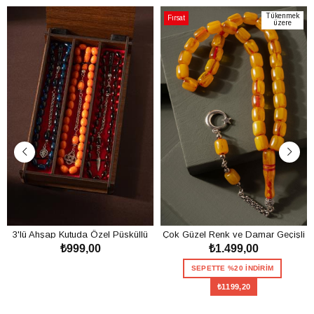
Tükenmek
Fırsat
üzere
Ürünü
3'lü Ahşap Kutuda Özel Püsküllü
Çok Güzel Renk ve Damar Geçişli
₺999,00
₺1.499,00
Toz Kehribar Tesbih Seti
Toz Kehribar Tesbih
SEPETE EKLE
SEPETTE %20 İNDİRİM
₺1199,20
SEPETE EKLE