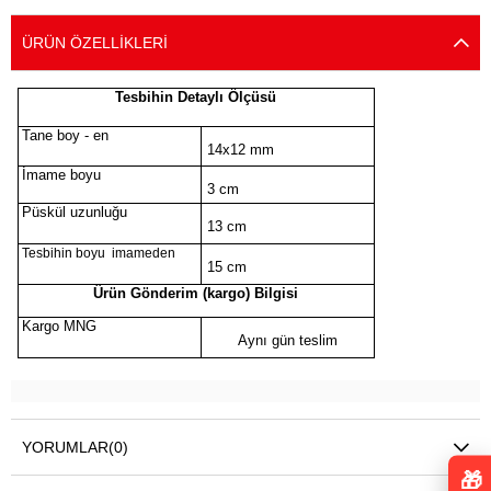
ÜRÜN ÖZELLIKLERI
Tesbihin Detaylı Ölçüsü
Tane boy - en
14x12 mm
İmame boyu
3 cm
Püskül uzunluğu
13 cm
Tesbihin boyu imameden
15 cm
Ürün Gönderim (kargo) Bilgisi
Kargo MNG
Aynı gün teslim
YORUMLAR
(0)
🎁