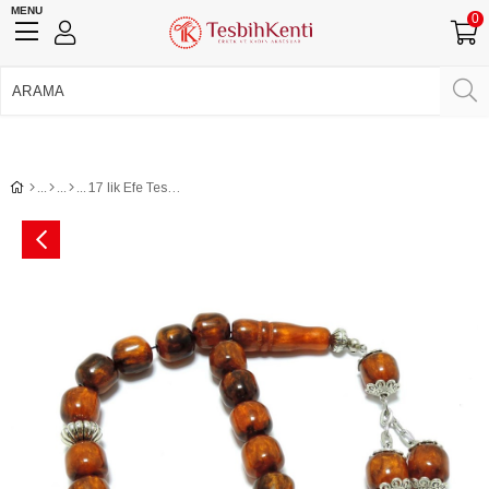
MENU
0
750 TL Üzeri Ücretsiz Kargo
•
Güvenli Ödeme
Üye Girişi
Üye Ol
Facebook İle Bağlan
Google İle Bağlan
17 lik Efe Tesbih Çift Püskül