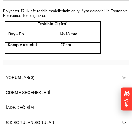
Polyester 17 lik efe tesbih modellerimiz en iyi fiyat garantisi ile Toptan ve
Perakende Tesbihçiniz'de
Tesbihin Ölçüsü
Boy - En
14x13 mm
Komple uzunluk
27 cm
YORUMLAR
(0)
ÖDEME SEÇENEKLERI
🎁
Çark
İADE/DEĞIŞIM
SIK SORULAN SORULAR