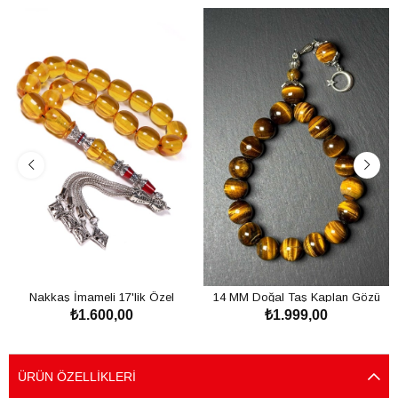
Nakkaş İmameli 17'lik Özel
14 MM Doğal Taş Kaplan Gözü
₺1.600,00
₺1.999,00
Döküm Ateş Tesbih
Tesbih
SEPETE EKLE
SEPETE EKLE
ÜRÜN ÖZELLIKLERI